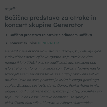
Dogodki
Božična predstava za otroke in
koncert skupine Generator
Božična predstava za otroke s prihodom Božička
Koncert skupine
GENERATOR
Generator je električno-akustična indukcija, ki pretvarja gibe
v električne valove. Njihova zgodba se je začela na dan
mladosti leta 2016, ko so se znašli sredi jam sessiona pod
isto streho v avtonomni kulturni coni Sokolc v Novem mestu.
Navkljub vsem zakonom fizike so s fuzijo postali ena velika
družina. Roko na srce, polovica jih izvira iz istega genskega
zapisa. Zasedbo sestavlja devet članov. Pevka Anina in njen
angleški fant, mož njene mame, možev prijatelj, prijateljev sin,
trije Turki in en Cesar. Žanrsko neomejeni se gibljejo v
eklektičnem zlitju stilov, ki razkriva njihovo ekscentrično