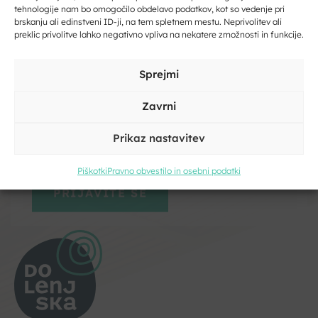
trženje in omogočiti to vsebino
tehnologije nam bo omogočilo obdelavo podatkov, kot so vedenje pri
Vpišite svoj e-naslov
brskanju ali edinstveni ID-ji, na tem spletnem mestu. Neprivolitev ali
preklic privolitve lahko negativno vpliva na nekatere zmožnosti in funkcije.
Vpišite svoje ime in priimek
Sprejmi
Zavrni
Prikaz nastavitev
Kliknite, če želite sprejeti piškotke
trženje in omogočiti to vsebino
Piškotki
Pravno obvestilo in osebni podatki
Strinjam se s pogoji storitve in politiko zasebnosti. Z vašimi
osebnimi podatki
bomo ravnali
skladno z evropsko uredbo o
varstvu podatkov GDPR.