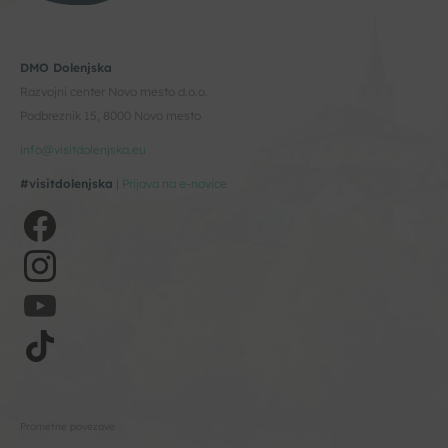
DMO Dolenjska
Razvojni center Novo mesto d.o.o.
Podbreznik 15, 8000 Novo mesto
info@visitdolenjska.eu
#visitdolenjska
|
Prijava na e-novice
Prometne povezave