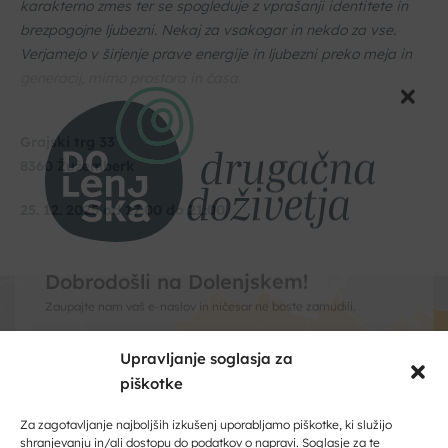
karakterno zmes ter se spogleduje z vprašanji identitete in
brezpogojne ljubezni. Nekaj za vsakogar in nekdo za vse.
Verjamejo v širjenje prave energije in ljubezni preko meja in
generacij, mimo prostora in časa.
Grajski trg 33
8360 Žužemberk
25. 12. 2025 od 17:00 do 21:00
Upravljanje soglasja za
piškotke
Dobrodošli na Dolenjskem!
Zaupajte nam vaš e-naslov in ničesar ne boste zamudili.
Za zagotavljanje najboljših izkušenj uporabljamo piškotke, ki služijo
Kliknite, če želite sprejeti piškotke
shranjevanju in/ali dostopu do podatkov o napravi. Soglasje za te