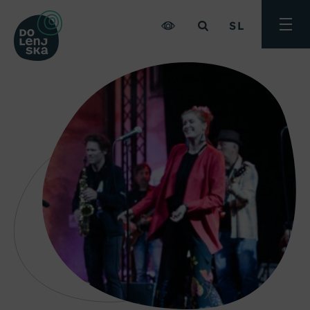
SL
Preklo
meni