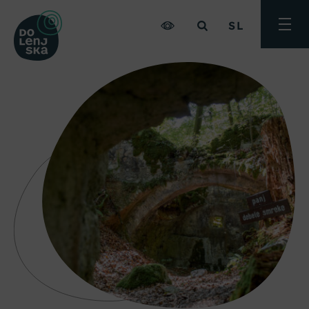
SL
Preklo
meni