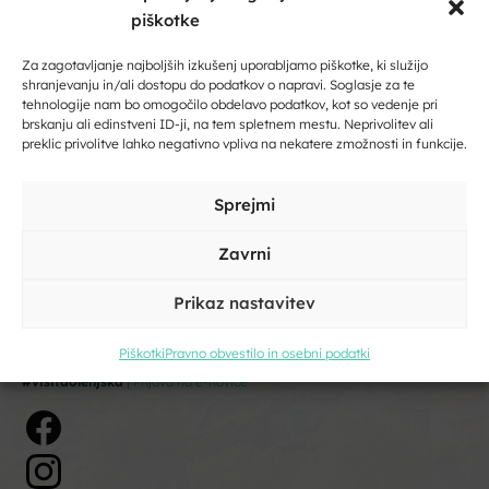
Zaupajte nam vaš e-naslov in ničesar ne boste zamudili.
piškotke
Za zagotavljanje najboljših izkušenj uporabljamo piškotke, ki služijo
Vpišite svoj e-naslov
shranjevanju in/ali dostopu do podatkov o napravi. Soglasje za te
tehnologije nam bo omogočilo obdelavo podatkov, kot so vedenje pri
brskanju ali edinstveni ID-ji, na tem spletnem mestu. Neprivolitev ali
preklic privolitve lahko negativno vpliva na nekatere zmožnosti in funkcije.
Vpišite svoje ime in priimek
Sprejmi
Zavrni
DMO Dolenjska
Kliknite, če želite sprejeti piškotke
Razvojni center Novo mesto d.o.o.
trženje in omogočiti to vsebino
Prikaz nastavitev
Podbreznik 15, 8000 Novo mesto
info@visitdolenjska.eu
Piškotki
Pravno obvestilo in osebni podatki
Strinjam se s pogoji storitve in politiko zasebnosti. Z vašimi
#visitdolenjska
|
Prijava na e-novice
osebnimi podatki
bomo ravnali
skladno z evropsko uredbo o
varstvu podatkov GDPR.