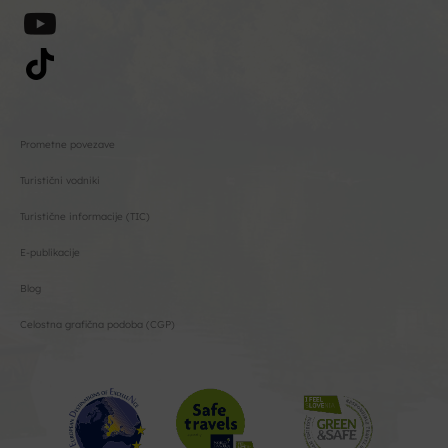
Prometne povezave
Turistični vodniki
Turistične informacije (TIC)
E-publikacije
Blog
Celostna grafična podoba (CGP)