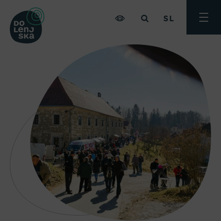
SL
Preklo
meni