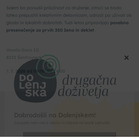
Sejem bo ponudil priložnost za druženje, otroci se bodo
lahko prepustili kreativnim delavnicam, odrasli pa uživali ob
glasbi in lokalnih dobrotah. Tudi letos pripravljajo
posebno
presenečenje za prvih 350 žena in deklet
.
Vesela Gora 10
8232 Šentrupert
7. 3. 2026 od 08:00 do 14:00