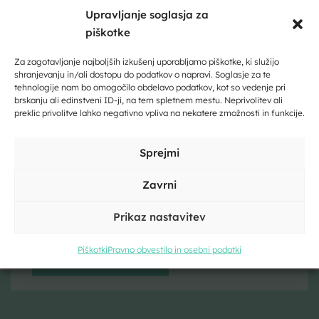
Kliknite, če želite sprejeti piškotke
Upravljanje soglasja za
trženje in omogočiti to vsebino
piškotke
Dobrodošli na Dolenjskem!
Zaupajte nam vaš e-naslov in ničesar ne boste zamudili.
Za zagotavljanje najboljših izkušenj uporabljamo piškotke, ki služijo
shranjevanju in/ali dostopu do podatkov o napravi. Soglasje za te
tehnologije nam bo omogočilo obdelavo podatkov, kot so vedenje pri
Vpišite svoj e-naslov
brskanju ali edinstveni ID-ji, na tem spletnem mestu. Neprivolitev ali
preklic privolitve lahko negativno vpliva na nekatere zmožnosti in funkcije.
Vpišite svoje ime in priimek
Sprejmi
Zavrni
Prikaz nastavitev
Kliknite, če želite sprejeti piškotke
trženje in omogočiti to vsebino
Piškotki
Pravno obvestilo in osebni podatki
Strinjam se s pogoji storitve in politiko zasebnosti. Z vašimi
osebnimi podatki
bomo ravnali
skladno z evropsko uredbo o
varstvu podatkov GDPR.