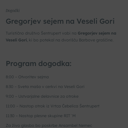
Dogodki
Gregorjev sejem na Veseli Gori
Turistično društvo Šentrupert vabi na
Gregorjev sejem na
Veseli Gori
, ki bo potekal na dvorišču Barbove graščine.
Program dogodka:
8:00 – Otvoritev sejma
8:30 – Sveta maša v cerkvi na Veseli Gori
9:00 – Ustvarjalne delavnice za otroke
11:00 – Nastop otrok iz Vrtca Čebelica Šentrupert
11:30 – Nastop plesne skupine RIT`M
Za živo glasbo bo poskrbe Ansambel Nemec