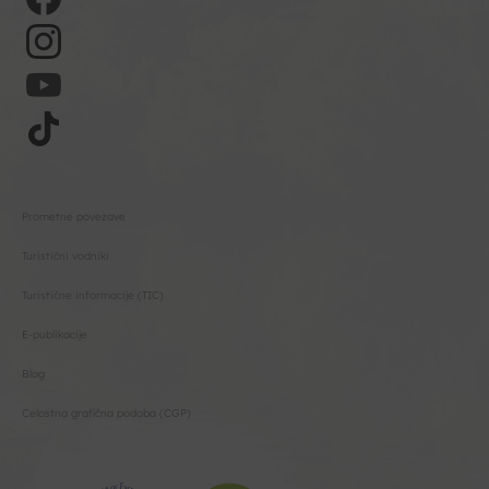
Prometne povezave
Turistični vodniki
Turistične informacije (TIC)
E-publikacije
Blog
Celostna grafična podoba (CGP)