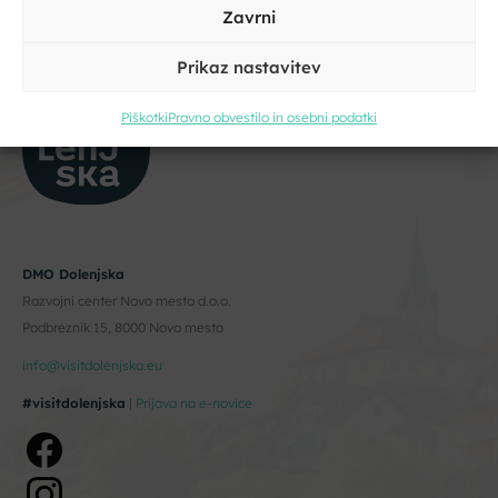
Zavrni
Prikaz nastavitev
Kliknite, če želite sprejeti piškotke
trženje in omogočiti to vsebino
Piškotki
Pravno obvestilo in osebni podatki
Strinjam se s pogoji storitve in politiko zasebnosti. Z vašimi
osebnimi podatki
bomo ravnali
skladno z evropsko uredbo o
varstvu podatkov GDPR.
DMO Dolenjska
Razvojni center Novo mesto d.o.o.
Podbreznik 15, 8000 Novo mesto
info@visitdolenjska.eu
#visitdolenjska
|
Prijava na e-novice