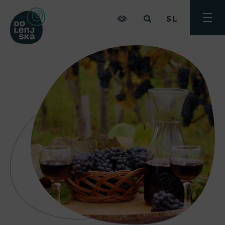
SL
Preklo
meni