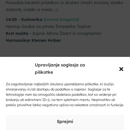
Ponudba lokalnih pridelkov in društev (mošt, kostanj, sladke
dobrote, izdelki iz medu …)
14.00
–
Kulinarika
Dvorca Gregorčič
Nastop Godbe na pihala Šmarješke Toplice
Krst mošta
– župnik Alfons Žibert in vinogradniki
Harmonikar Klemen Hribar
VABLJENI V VESELO DRUŽBO.
Upravljanje soglasja za
Dobrodošli na Dolenjskem!
piškotke
8. 11. 2025 ob 09:00
Zaupajte nam vaš e-naslov in ničesar ne boste zamudili.
Za zagotavljanje najboljših izkušenj uporabljamo piškotke, ki služijo
shranjevanju in/ali dostopu do podatkov o napravi. Soglasje za te
Vpišite svoj e-naslov
tehnologije nam bo omogočilo obdelavo podatkov, kot so vedenje pri
brskanju ali edinstveni ID-ji, na tem spletnem mestu. Neprivolitev ali
preklic privolitve lahko negativno vpliva na nekatere zmožnosti in funkcije.
Vpišite svoje ime in priimek
Sprejmi