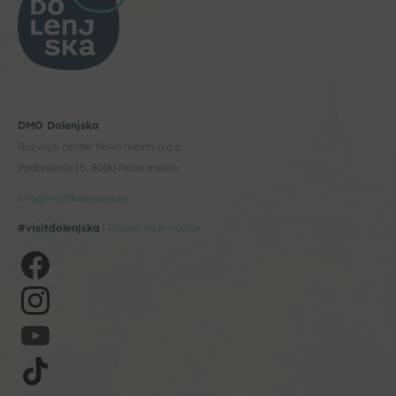
DMO Dolenjska
Razvojni center Novo mesto d.o.o.
Podbreznik 15, 8000 Novo mesto
info@visitdolenjska.eu
#visitdolenjska
|
Prijava na e-novice