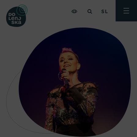
SL
Preklo
meni