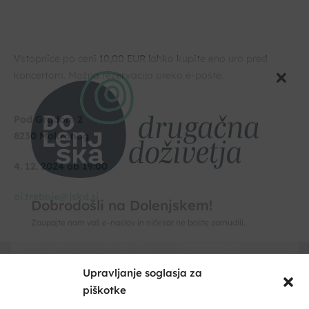
Vstopnice po ceni 10,00 EUR lahko kupite eno uro pred
koncertom. Možna rezervacija preko e-pošte.
Pod Gradom 2
8230 Mokronog
4. 12. 2024 ob 19:00
oi.trebnje@jskd.si
Upravljanje soglasja za
piškotke
Dobrodošli na Dolenjskem!