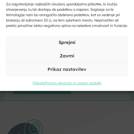
Zaupajte nam vaš e-naslov in ničesar ne boste zamudili.
Za zagotavljanje najboljših izkušenj uporabljamo piškotke, ki služijo
shranjevanju in/ali dostopu do podatkov o napravi. Soglasje za te
tehnologije nam bo omogočilo obdelavo podatkov, kot so vedenje pri
Vpišite svoj e-naslov
Kliknite, če želite sprejeti piškotke
brskanju ali edinstveni ID-ji, na tem spletnem mestu. Neprivolitev ali
trženje in omogočiti to vsebino
preklic privolitve lahko negativno vpliva na nekatere zmožnosti in funkcije.
Vpišite svoje ime in priimek
Sprejmi
Zavrni
Prikaz nastavitev
Kliknite, če želite sprejeti piškotke
trženje in omogočiti to vsebino
Piškotki
Pravno obvestilo in osebni podatki
Strinjam se s pogoji storitve in politiko zasebnosti. Z vašimi
osebnimi podatki
bomo ravnali
skladno z evropsko uredbo o
varstvu podatkov GDPR.