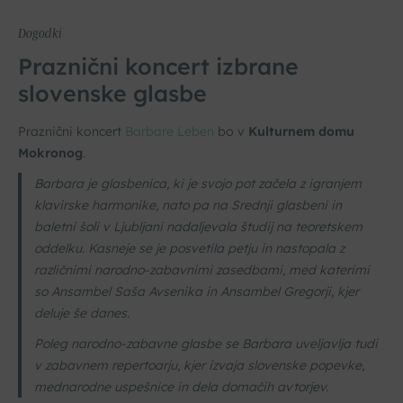
Dogodki
Praznični koncert izbrane
slovenske glasbe
Praznični koncert
Barbare Leben
bo v
Kulturnem domu
Mokronog
.
Barbara je glasbenica, ki je svojo pot začela z igranjem
klavirske harmonike, nato pa na Srednji glasbeni in
baletni šoli v Ljubljani nadaljevala študij na teoretskem
oddelku. Kasneje se je posvetila petju in nastopala z
različnimi narodno-zabavnimi zasedbami, med katerimi
so Ansambel Saša Avsenika in Ansambel Gregorji, kjer
deluje še danes.
Poleg narodno-zabavne glasbe se Barbara uveljavlja tudi
v zabavnem repertoarju, kjer izvaja slovenske popevke,
mednarodne uspešnice in dela domačih avtorjev.