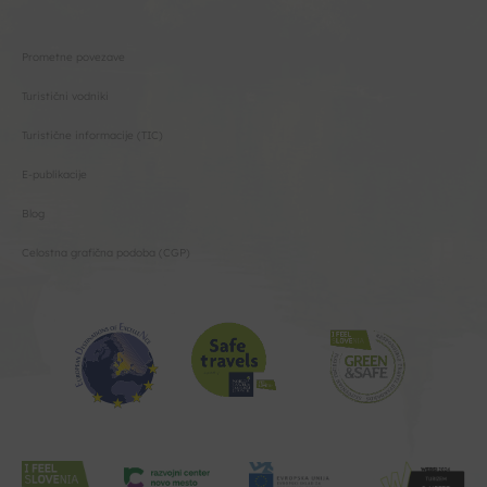
Prometne povezave
Turistični vodniki
Turistične informacije (TIC)
E-publikacije
Blog
Celostna grafična podoba (CGP)