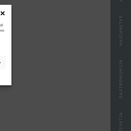
NASTANITVE
ali
avo
GASTRONOMIJA
v
mi
DOŽIVETJA
ov