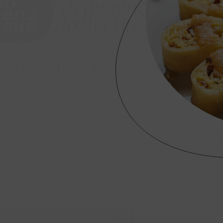
obrodošli na Dolenjskem!