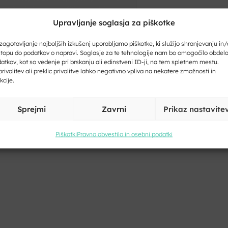
ajte nam vaš e-naslov in ničesar ne boste zamudili.
Upravljanje soglasja za piškotke
ite svoj e-naslov
zagotavljanje najboljših izkušenj uporabljamo piškotke, ki služijo shranjevanju in/
topu do podatkov o napravi. Soglasje za te tehnologije nam bo omogočilo obdel
atkov, kot so vedenje pri brskanju ali edinstveni ID-ji, na tem spletnem mestu.
rivolitev ali preklic privolitve lahko negativno vpliva na nekatere zmožnosti in
kcije.
ite svoje ime in priimek
Sprejmi
Zavrni
Prikaz nastavite
Piškotki
Pravno obvestilo in osebni podatki
Kliknite, če želite sprejeti piškotke
trženje in omogočiti to vsebino
trinjam se s pogoji storitve in politiko zasebnosti. Z vašimi osebni
odatki
bomo ravnali
skladno z evropsko uredbo o varstvu podatk
DPR.