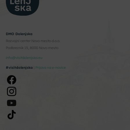
DMO Dolenjska
Razvojni center Novo mesto d.o.o.
Podbreznik 15, 8000 Novo mesto
info@visitdolenjska.eu
#visitdolenjska
|
Prijava na e-novice