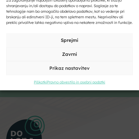
Za zagotavljanje najboljših izkušenj uporabljamo piškotke, ki služijo
Vpišite svoj e-naslov
shranjevanju in/ali dostopu do podatkov o napravi. Soglasje za te
tehnologije nam bo omogočilo obdelavo podatkov, kot so vedenje pri
brskanju ali edinstveni ID-ji, na tem spletnem mestu. Neprivolitev ali
preklic privolitve lahko negativno vpliva na nekatere zmožnosti in funkcije.
Vpišite svoje ime in priimek
Ostali recepti
Sprejmi
Zavrni
Kliknite, če želite sprejeti piškotke trženje
Prikaz nastavitev
in omogočiti to vsebino
Piškotki
Pravno obvestilo in osebni podatki
Strinjam se s pogoji storitve in politiko zasebnosti. Z vašimi
osebnimi podatki
bomo ravnali
skladno z evropsko uredbo o
varstvu podatkov GDPR.