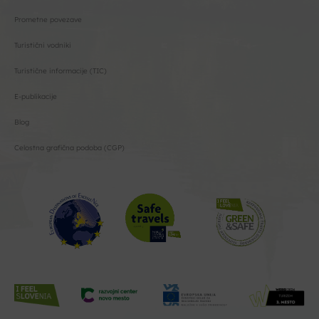
Prometne povezave
Turistični vodniki
Turistične informacije (TIC)
E-publikacije
Blog
Celostna grafična podoba (CGP)