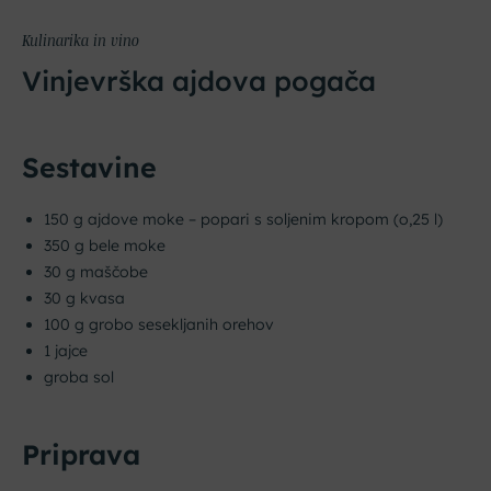
Kulinarika in vino
Vinjevrška ajdova pogača
Sestavine
150 g ajdove moke – popari s soljenim kropom (o,25 l)
350 g bele moke
30 g maščobe
30 g kvasa
100 g grobo sesekljanih orehov
1 jajce
groba sol
Priprava