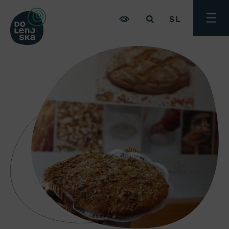
SL
Preklo
meni