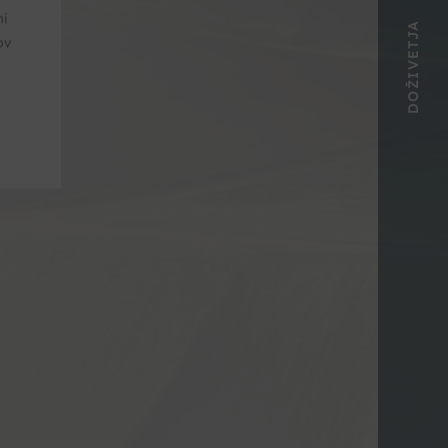
mi
DOŽIVETJA
ov