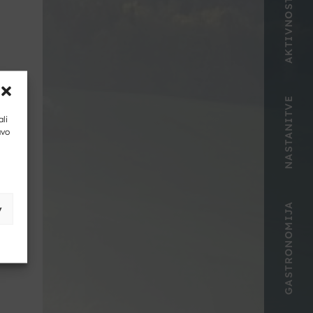
AKTIVNOSTI
NASTANITVE
ali
avo
GASTRONOMIJA
v