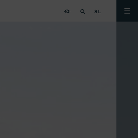
SL
Prekl
meni