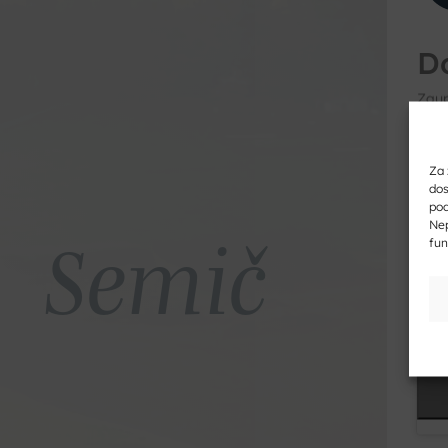
D
Zaup
Vpiš
Za 
dos
pod
Semič
Nep
fun
Vpiš