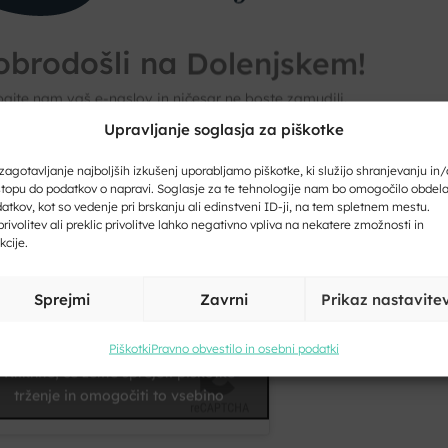
obrodošli na Dolenjskem!
ajte nam vaš e-naslov in ničesar ne boste zamudili.
Upravljanje soglasja za piškotke
ite svoj e-naslov
zagotavljanje najboljših izkušenj uporabljamo piškotke, ki služijo shranjevanju in/
topu do podatkov o napravi. Soglasje za te tehnologije nam bo omogočilo obdel
atkov, kot so vedenje pri brskanju ali edinstveni ID-ji, na tem spletnem mestu.
rivolitev ali preklic privolitve lahko negativno vpliva na nekatere zmožnosti in
kcije.
ite svoje ime in priimek
Sprejmi
Zavrni
Prikaz nastavite
Piškotki
Pravno obvestilo in osebni podatki
Kliknite, če želite sprejeti piškotke
trženje in omogočiti to vsebino