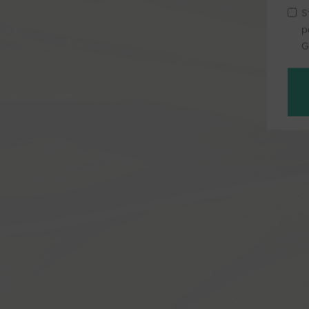
S
p
G