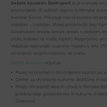
Dežela kozolcev Šentrupert
je prvi muzej na p
prestavljenih 19 sušilnih naprav iz Mirnske dolin
Ivančne Gorice. Prikazuje razvoj kozolca od prep
kozolcev – toplarjev. Muzej predstavlja šest tip
Slovenskem: enojne (enojni, enojni s plaščem, en
(nizki, kozolec na kozla, toplar). Razprostira se 
Vključuje najstarejši »Lukatov toplar« iz leta 179
ohranjenih dvojnih kozolcev na svetu.
Dežela kozolcev
vključuje:
Muzej na prostem z obnovljenimi kozolci po k
Center za ohranjanje kulturne dediščine in izo
Mrežo ohranjenih lesenih stavb iz Mirnske doli
predstavljajo gospodarsko in kulturno življen
Dolenjske.