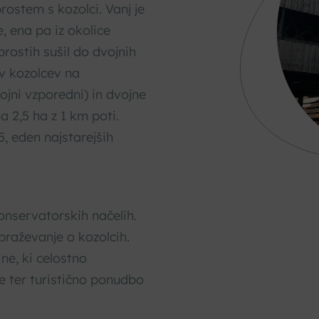
rostem s kozolci. Vanj je
e, ena pa iz okolice
rostih sušil do dvojnih
ov kozolcev na
ojni vzporedni) in dvojne
na 2,5 ha z 1 km poti.
5, eden najstarejših
onservatorskih načelih.
braževanje o kozolcih.
ne, ki celostno
je ter turistično ponudbo