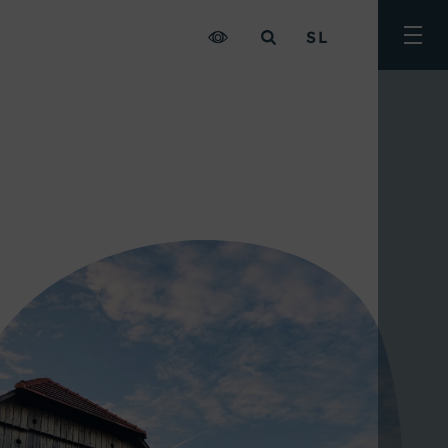
SL
Prekl
meni