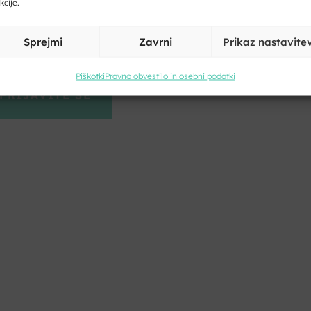
kcije.
ite svoje ime in priimek
Sprejmi
Zavrni
Prikaz nastavite
Piškotki
Pravno obvestilo in osebni podatki
Kliknite, če želite sprejeti piškotke
trženje in omogočiti to vsebino
trinjam se s pogoji storitve in politiko zasebnosti. Z vašimi osebni
odatki
bomo ravnali
skladno z evropsko uredbo o varstvu podatk
DPR.