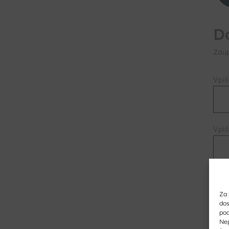
D
Zaup
Vpiš
Za 
dos
pod
Nep