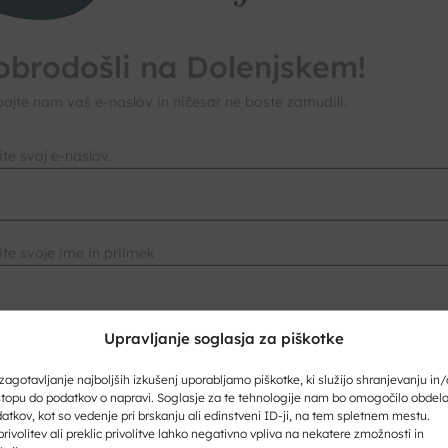
obrodošli na Dolenjskem!
ajte nam vaš e-naslov in ničesar ne boste zamudili.
Upravljanje soglasja za piškotke
ite svoj e-naslov
zagotavljanje najboljših izkušenj uporabljamo piškotke, ki služijo shranjevanju in/
topu do podatkov o napravi. Soglasje za te tehnologije nam bo omogočilo obdel
atkov, kot so vedenje pri brskanju ali edinstveni ID-ji, na tem spletnem mestu.
rivolitev ali preklic privolitve lahko negativno vpliva na nekatere zmožnosti in