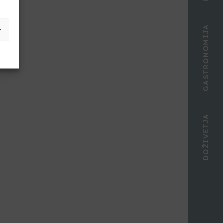
GASTRONOMIJA
v
mi
DOŽIVETJA
ov