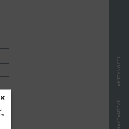
AKTIVNOSTI
NASTANITVE
ali
avo