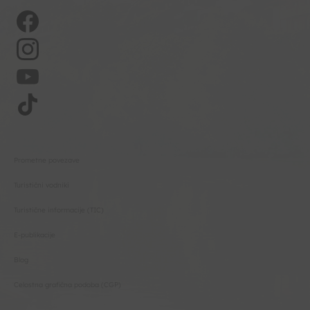
Prometne povezave
Turistični vodniki
Turistične informacije (TIC)
E-publikacije
Blog
Celostna grafična podoba (CGP)