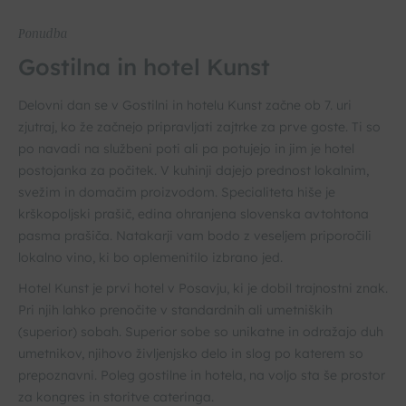
Ponudba
Gostilna in hotel Kunst
Delovni dan se v Gostilni in hotelu Kunst začne ob 7. uri
zjutraj, ko že začnejo pripravljati zajtrke za prve goste. Ti so
po navadi na službeni poti ali pa potujejo in jim je hotel
postojanka za počitek. V kuhinji dajejo prednost lokalnim,
svežim in domačim proizvodom. Specialiteta hiše je
krškopoljski prašič, edina ohranjena slovenska avtohtona
pasma prašiča. Natakarji vam bodo z veseljem priporočili
lokalno vino, ki bo oplemenitilo izbrano jed.
Hotel Kunst je prvi hotel v Posavju, ki je dobil trajnostni znak.
Pri njih lahko prenočite v standardnih ali umetniških
(superior) sobah. Superior sobe so unikatne in odražajo duh
umetnikov, njihovo življenjsko delo in slog po katerem so
prepoznavni. Poleg gostilne in hotela, na voljo sta še prostor
za kongres in storitve cateringa.