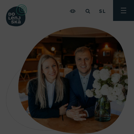
SL
Preklo
meni