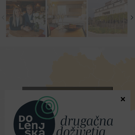
Kliknite, če želite sprejeti piškotke
trženje in omogočiti to vsebino