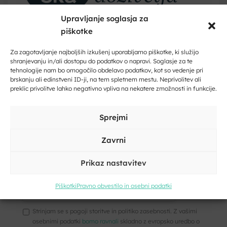
Upravljanje soglasja za
piškotke
Dobrodošli na Dolenjskem!
Kontakt
Zaupajte nam vaš e-naslov in ničesar ne boste zamudili.
Za zagotavljanje najboljših izkušenj uporabljamo piškotke, ki služijo
shranjevanju in/ali dostopu do podatkov o napravi. Soglasje za te
Vaše
tehnologije nam bo omogočilo obdelavo podatkov, kot so vedenje pri
Vpišite svoj e-naslov
brskanju ali edinstveni ID-ji, na tem spletnem mestu. Neprivolitev ali
ime
preklic privolitve lahko negativno vpliva na nekatere zmožnosti in funkcije.
Naslov
Vpišite svoje ime in priimek
Sprejmi
Kraj
Zavrni
Prikaz nastavitev
E-
Kliknite, če želite sprejeti piškotke
pošta
trženje in omogočiti to vsebino
Piškotki
Pravno obvestilo in osebni podatki
*
Vaše
sporočilo
Strinjam se s pogoji storitve in politiko zasebnosti. Z vašimi
*
osebnimi podatki
bomo ravnali
skladno z evropsko uredbo o