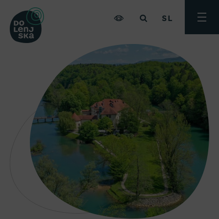
SL
Preklo
meni