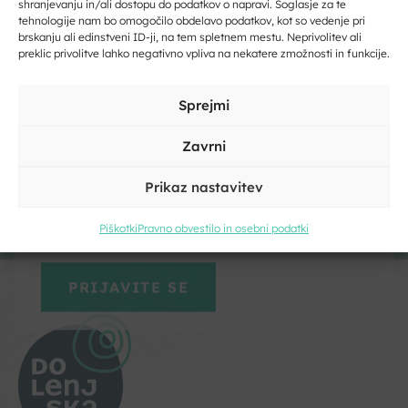
Kliknite, če želite sprejeti piškotke
shranjevanju in/ali dostopu do podatkov o napravi. Soglasje za te
tehnologije nam bo omogočilo obdelavo podatkov, kot so vedenje pri
Vpišite svoj e-naslov
trženje in omogočiti to vsebino
brskanju ali edinstveni ID-ji, na tem spletnem mestu. Neprivolitev ali
preklic privolitve lahko negativno vpliva na nekatere zmožnosti in funkcije.
Vpišite svoje ime in priimek
Sprejmi
Zavrni
Prikaz nastavitev
Kliknite, če želite sprejeti piškotke
trženje in omogočiti to vsebino
Piškotki
Pravno obvestilo in osebni podatki
Strinjam se s pogoji storitve in politiko zasebnosti. Z vašimi
osebnimi podatki
bomo ravnali
skladno z evropsko uredbo o
varstvu podatkov GDPR.