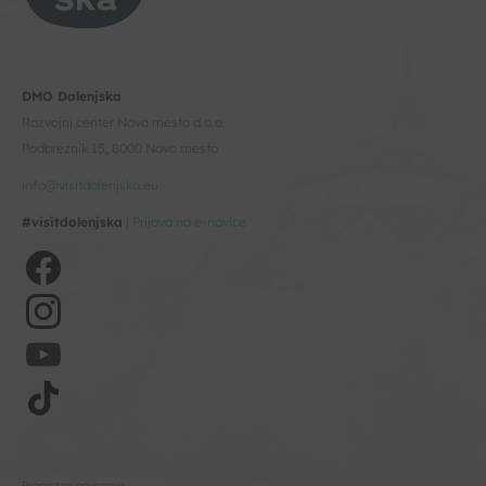
DMO Dolenjska
Razvojni center Novo mesto d.o.o.
Podbreznik 15, 8000 Novo mesto
info@visitdolenjska.eu
#visitdolenjska
|
Prijava na e-novice
Prometne povezave