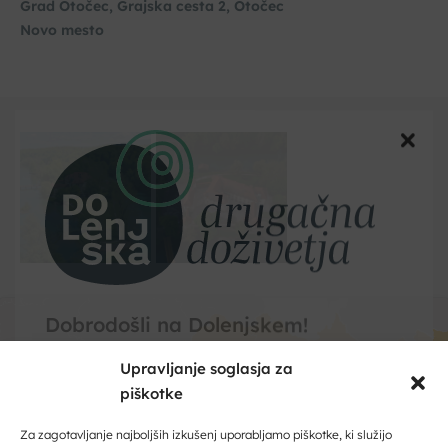
Grad Otočec, Grajska cesta 2, Otočec
Novo mesto
Upravljanje soglasja za
piškotke
Dobrodošli na Dolenjskem!
Zaupajte nam vaš e-naslov in ničesar ne boste zamudili.
Za zagotavljanje najboljših izkušenj uporabljamo piškotke, ki služijo