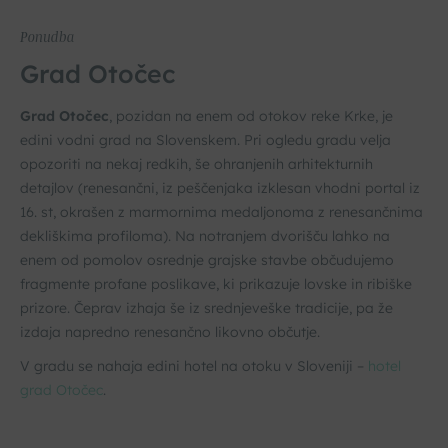
Ponudba
Grad Otočec
Grad Otočec
, pozidan na enem od otokov reke Krke, je
edini vodni grad na Slovenskem. Pri ogledu gradu velja
opozoriti na nekaj redkih, še ohranjenih arhitekturnih
detajlov (renesančni, iz peščenjaka izklesan vhodni portal iz
16. st, okrašen z marmornima medaljonoma z renesančnima
dekliškima profiloma). Na notranjem dvorišču lahko na
enem od pomolov osrednje grajske stavbe občudujemo
fragmente profane poslikave, ki prikazuje lovske in ribiške
prizore. Čeprav izhaja še iz srednjeveške tradicije, pa že
izdaja napredno renesančno likovno občutje.
V gradu se nahaja edini hotel na otoku v Sloveniji –
hotel
grad Otočec
.