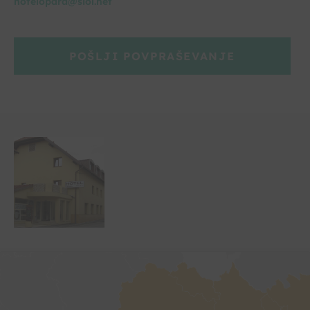
hotelopara@siol.net
POŠLJI POVPRAŠEVANJE