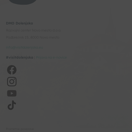
DMO Dolenjska
Razvojni center Novo mesto d.o.o.
Podbreznik 15, 8000 Novo mesto
info@visitdolenjska.eu
#visitdolenjska
|
Prijava na e-novice
Prometne povezave