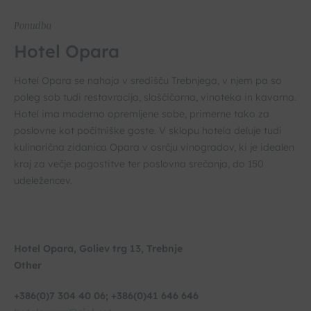
Ponudba
Hotel Opara
Hotel Opara se nahaja v središču Trebnjega, v njem pa so
poleg sob tudi restavracija, slaščičarna, vinoteka in kavarna.
Hotel ima moderno opremljene sobe, primerne tako za
poslovne kot počitniške goste. V sklopu hotela deluje tudi
kulinarična zidanica Opara v osrčju vinogradov, ki je idealen
kraj za večje pogostitve ter poslovna srečanja, do 150
udeležencev.
Hotel Opara, Goliev trg 13, Trebnje
Other
+386(0)7 304 40 06; +386(0)41 646 646