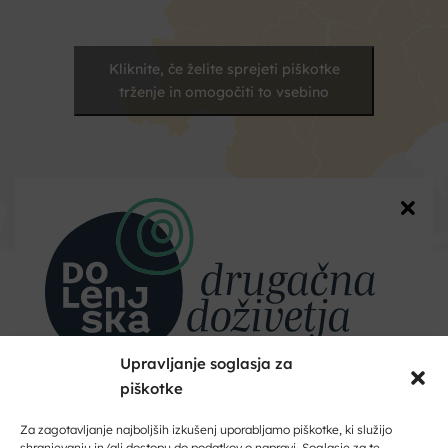
Kliknite, če želite sprejeti piškotke
trženje in omogočiti to vsebino
Kontakt
Vaše
Upravljanje soglasja za
ime
piškotke
Dobrodošli na Dolenjskem!
Naslov
Zaupajte nam vaš e-naslov in ničesar ne boste zamudili.
Za zagotavljanje najboljših izkušenj uporabljamo piškotke, ki služijo
shranjevanju in/ali dostopu do podatkov o napravi. Soglasje za te