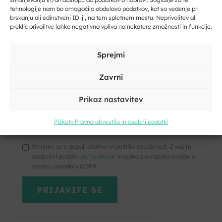
tehnologije nam bo omogočilo obdelavo podatkov, kot so vedenje pri
Kraj
Vpišite svoj e-naslov
brskanju ali edinstveni ID-ji, na tem spletnem mestu. Neprivolitev ali
preklic privolitve lahko negativno vpliva na nekatere zmožnosti in funkcije.
E-
Vpišite svoje ime in priimek
pošta
Sprejmi
*
Vaše
Zavrni
sporočilo
*
Prikaz nastavitev
Kliknite, če želite sprejeti piškotke
trženje in omogočiti to vsebino
Piškotki
Pravno obvestilo in osebni podatki
Strinjam se s pogoji storitve in politiko zasebnosti. Z vašimi
osebnimi podatki
bomo ravnali
skladno z evropsko uredbo o
varstvu podatkov GDPR.
Kliknite, če želite sprejeti piškotke
trženje in omogočiti to vsebino