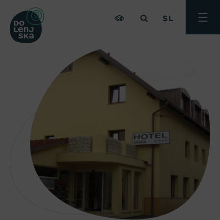
SL
Preklo
meni