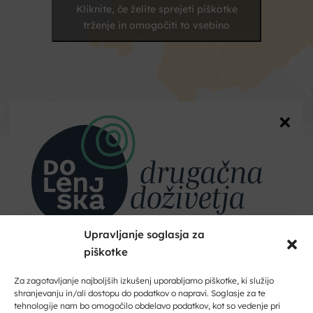
Kliknite, če želite sprejeti piškotke
trženje in omogočiti to vsebino
Kontakt
Vaše
ime
Upravljanje soglasja za
Naslov
piškotke
Dobrodošli na Dolenjskem!
Zaupajte nam vaš e-naslov in ničesar ne boste zamudili.
Za zagotavljanje najboljših izkušenj uporabljamo piškotke, ki služijo
Kraj
shranjevanju in/ali dostopu do podatkov o napravi. Soglasje za te
tehnologije nam bo omogočilo obdelavo podatkov, kot so vedenje pri
Vpišite svoj e-naslov