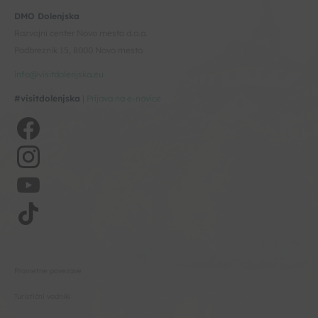
DMO Dolenjska
Razvojni center Novo mesto d.o.o.
Podbreznik 15, 8000 Novo mesto
info@visitdolenjska.eu
#visitdolenjska
|
Prijava na e-novice
Prometne povezave
Turistični vodniki