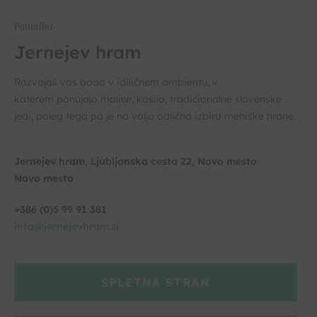
Ponudba
Jernejev hram
Razvajali vas bodo v idiličnem ambientu, v
katerem ponujajo malice, kosila, tradicionalne slovenske
jedi, poleg tega pa je na voljo odlična izbira mehiške hrane.
Jernejev hram, Ljubljanska cesta 22, Novo mesto
Novo mesto
+386 (0)5 99 91 381
info@jernejevhram.si
SPLETNA STRAN