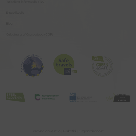
Turistične informacije (TIC)
E-publikacije
Blog
Celostna grafična podoba (CGP)
Pravno obvestilo
Piškotki
Organiziranost