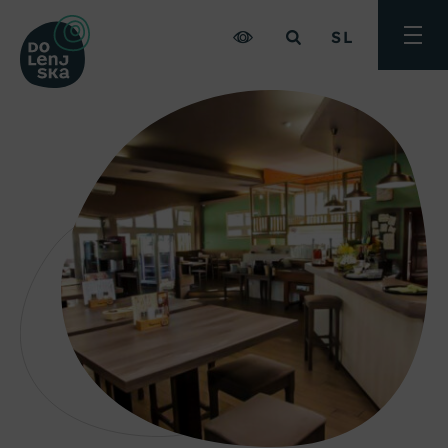
SL
Preklo
meni