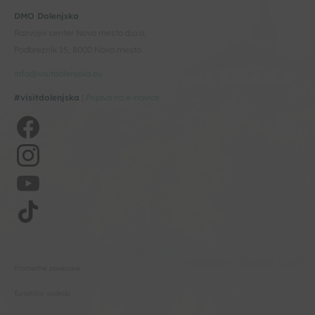
DMO Dolenjska
Razvojni center Novo mesto d.o.o.
Podbreznik 15, 8000 Novo mesto
info@visitdolenjska.eu
#visitdolenjska
|
Prijava na e-novice
Prometne povezave
Turistični vodniki