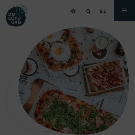
SL
Preklo
meni