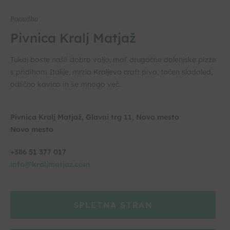
Ponudba
Pivnica Kralj Matjaž
Tukaj boste našli dobro voljo, mal’ drugačne dolenjske pizze
s pridihom Italije, mrzla Kraljeva craft piva, točen sladoled,
odlično kavico in še mnogo več.
Pivnica Kralj Matjaž, Glavni trg 11, Novo mesto
Novo mesto
+386 51 377 017
info@kraljmatjaz.com
SPLETNA STRAN