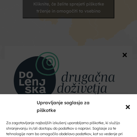
Kliknite, če želite sprejeti piškotke
trženje in omogočiti to vsebino
Kontakt
Vaše
ime
Upravljanje soglasja za
Naslov
piškotke
Dobrodošli na Dolenjskem!
Zaupajte nam vaš e-naslov in ničesar ne boste zamudili.
Za zagotavljanje najboljših izkušenj uporabljamo piškotke, ki služijo
Kraj
shranjevanju in/ali dostopu do podatkov o napravi. Soglasje za te
tehnologije nam bo omogočilo obdelavo podatkov, kot so vedenje pri
Vpišite svoj e-naslov