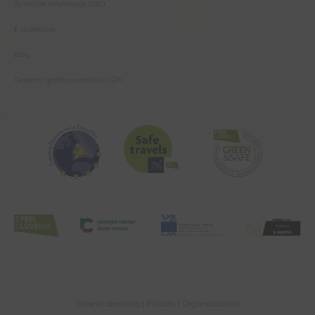
Turistične informacije (TIC)
E-publikacije
Blog
Celostna grafična podoba (CGP)
Pravno obvestilo
Piškotki
Organiziranost