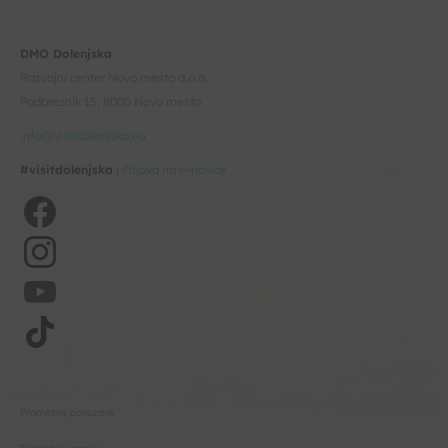
DMO Dolenjska
Razvojni center Novo mesto d.o.o.
Podbreznik 15, 8000 Novo mesto
info@visitdolenjska.eu
#visitdolenjska
|
Prijava na e-novice
Prometne povezave