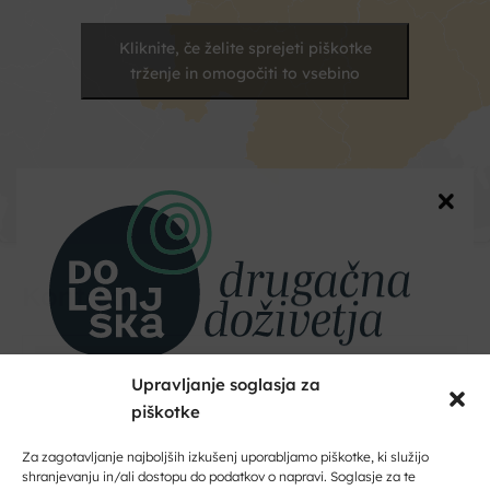
Kliknite, če želite sprejeti piškotke
trženje in omogočiti to vsebino
Kontakt
Vaše
ime
Upravljanje soglasja za
piškotke
Dobrodošli na Dolenjskem!
Naslov
Zaupajte nam vaš e-naslov in ničesar ne boste zamudili.
Za zagotavljanje najboljših izkušenj uporabljamo piškotke, ki služijo
shranjevanju in/ali dostopu do podatkov o napravi. Soglasje za te
Kraj