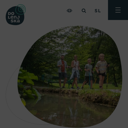
SL
Preklo
meni