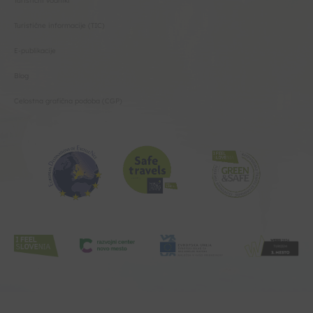
Turistični vodniki
Turistične informacije (TIC)
E-publikacije
Blog
Celostna grafična podoba (CGP)