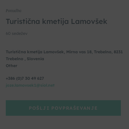
Ponudba
Turistična kmetija Lamovšek
60 sedežev
Turistična kmetija Lamovšek, Mirna vas 18, Trebelno, 8231
Trebelno , Slovenia
Other
+386 (0)7 30 49 627
joze.lamovsek1@siol.net
POŠLJI POVPRAŠEVANJE