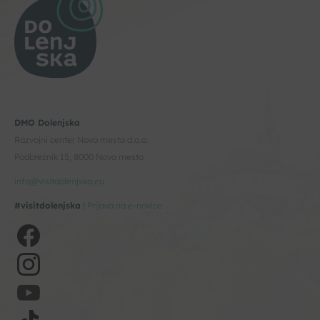
DMO Dolenjska
Razvojni center Novo mesto d.o.o.
Podbreznik 15, 8000 Novo mesto
info@visitdolenjska.eu
#visitdolenjska
|
Prijava na e-novice