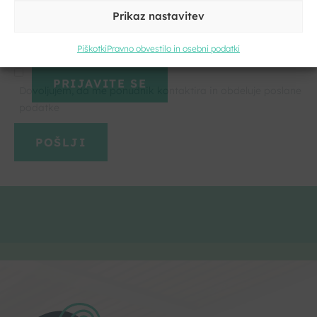
Kliknite, če želite sprejeti piškotke
Prikaz nastavitev
Kliknite, če želite sprejeti piškotke
trženje in omogočiti to vsebino
trženje in omogočiti to vsebino
Piškotki
Pravno obvestilo in osebni podatki
Strinjam se s pogoji storitve in politiko zasebnosti. Z vašimi
Dovoljujem, da me ponudnik kontaktira in obdeluje poslane
osebnimi podatki
bomo ravnali
skladno z evropsko uredbo o
podatke
varstvu podatkov GDPR.