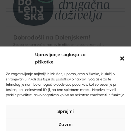
ime
Naslov
Kraj
E-
Upravljanje soglasja za
pošta
piškotke
Dobrodošli na Dolenjskem!
*
Vaše
Zaupajte nam vaš e-naslov in ničesar ne boste zamudili.
Za zagotavljanje najboljših izkušenj uporabljamo piškotke, ki služijo
sporočilo
shranjevanju in/ali dostopu do podatkov o napravi. Soglasje za te
*
tehnologije nam bo omogočilo obdelavo podatkov, kot so vedenje pri
Vpišite svoj e-naslov
brskanju ali edinstveni ID-ji, na tem spletnem mestu. Neprivolitev ali
preklic privolitve lahko negativno vpliva na nekatere zmožnosti in funkcije.
Vpišite svoje ime in priimek
Sprejmi
Zavrni