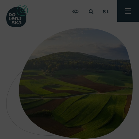
SL
Preklo
meni