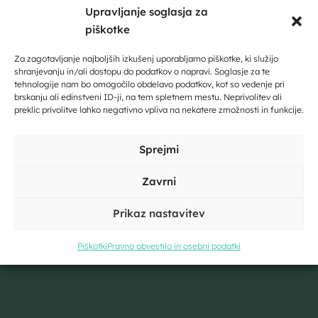
Upravljanje soglasja za
piškotke
Dobrodošli na Dolenjskem!
Zaupajte nam vaš e-naslov in ničesar ne boste zamudili.
Za zagotavljanje najboljših izkušenj uporabljamo piškotke, ki služijo
shranjevanju in/ali dostopu do podatkov o napravi. Soglasje za te
tehnologije nam bo omogočilo obdelavo podatkov, kot so vedenje pri
Vpišite svoj e-naslov
brskanju ali edinstveni ID-ji, na tem spletnem mestu. Neprivolitev ali
preklic privolitve lahko negativno vpliva na nekatere zmožnosti in funkcije.
Kliknite, če želite sprejeti piškotke
Vpišite svoje ime in priimek
Sprejmi
trženje in omogočiti to vsebino
Zavrni
Prikaz nastavitev
Kliknite, če želite sprejeti piškotke
trženje in omogočiti to vsebino
Piškotki
Pravno obvestilo in osebni podatki
Strinjam se s pogoji storitve in politiko zasebnosti. Z vašimi
osebnimi podatki
bomo ravnali
skladno z evropsko uredbo o
varstvu podatkov GDPR.