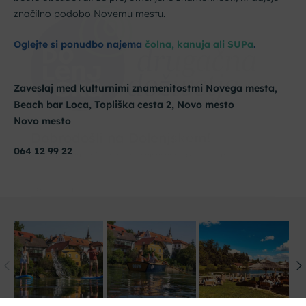
značilno podobo Novemu mestu.
Oglejte si ponudbo najema
čolna, kanuja ali SUPa
.
Zaveslaj med kulturnimi znamenitostmi Novega mesta,
Beach bar Loca, Topliška cesta 2, Novo mesto
Novo mesto
064 12 99 22