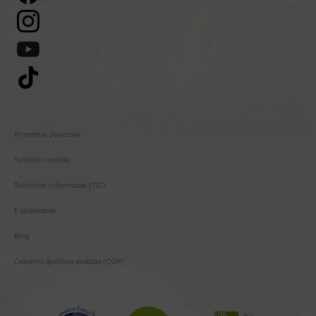
Prometne povezave
Turistični vodniki
Turistične informacije (TIC)
E-publikacije
Blog
Celostna grafična podoba (CGP)