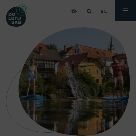
SL
Preklo
meni