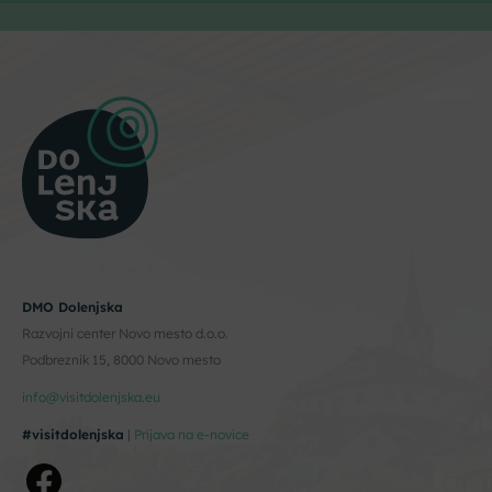
DMO Dolenjska
Razvojni center Novo mesto d.o.o.
Podbreznik 15, 8000 Novo mesto
info@visitdolenjska.eu
#visitdolenjska
|
Prijava na e-novice