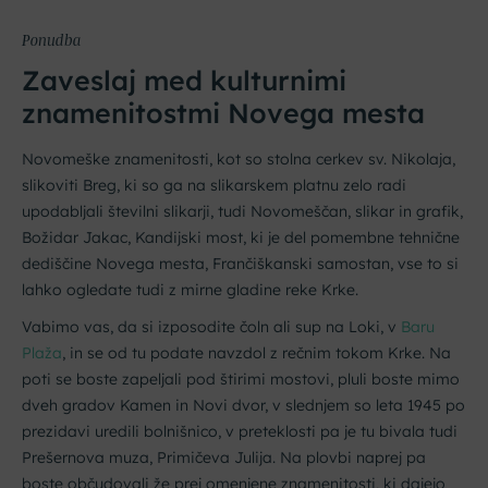
Ponudba
Zaveslaj med kulturnimi
znamenitostmi Novega mesta
Novomeške znamenitosti, kot so stolna cerkev sv. Nikolaja,
slikoviti Breg, ki so ga na slikarskem platnu zelo radi
upodabljali številni slikarji, tudi Novomeščan, slikar in grafik,
Božidar Jakac, Kandijski most, ki je del pomembne tehnične
dediščine Novega mesta, Frančiškanski samostan, vse to si
lahko ogledate tudi z mirne gladine reke Krke.
Vabimo vas, da si izposodite čoln ali sup na Loki, v
Baru
Plaža
, in se od tu podate navzdol z rečnim tokom Krke. Na
poti se boste zapeljali pod štirimi mostovi, pluli boste mimo
dveh gradov Kamen in Novi dvor, v slednjem so leta 1945 po
prezidavi uredili bolnišnico, v preteklosti pa je tu bivala tudi
Prešernova muza, Primičeva Julija. Na plovbi naprej pa
boste občudovali že prej omenjene znamenitosti, ki dajejo