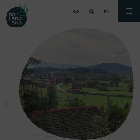
SL
Preklo
meni