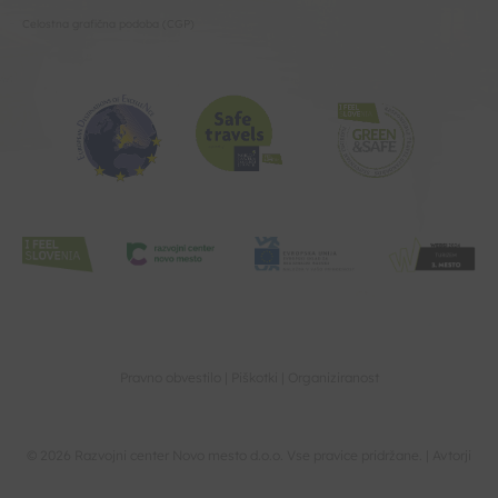
Celostna grafična podoba (CGP)
Pravno obvestilo
Piškotki
Organiziranost
© 2026 Razvojni center Novo mesto d.o.o. Vse pravice pridržane. |
Avtorji