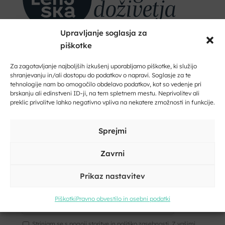
Upravljanje soglasja za
piškotke
Dobrodošli na Dolenjskem!
Zaupajte nam vaš e-naslov in ničesar ne boste zamudili.
Za zagotavljanje najboljših izkušenj uporabljamo piškotke, ki služijo
shranjevanju in/ali dostopu do podatkov o napravi. Soglasje za te
tehnologije nam bo omogočilo obdelavo podatkov, kot so vedenje pri
Vpišite svoj e-naslov
brskanju ali edinstveni ID-ji, na tem spletnem mestu. Neprivolitev ali
preklic privolitve lahko negativno vpliva na nekatere zmožnosti in funkcije.
Vpišite svoje ime in priimek
Sprejmi
Zavrni
Prikaz nastavitev
Kliknite, če želite sprejeti piškotke
trženje in omogočiti to vsebino
Piškotki
Pravno obvestilo in osebni podatki
Strinjam se s pogoji storitve in politiko zasebnosti. Z vašimi