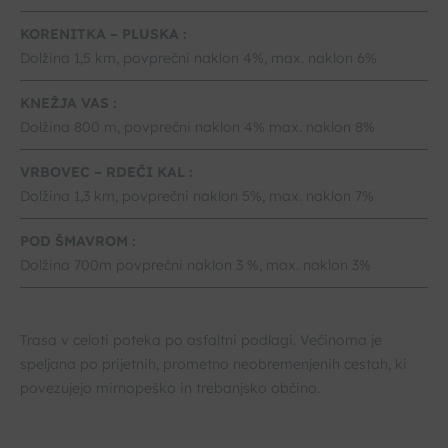
KORENITKA – PLUSKA :
Dolžina 1,5 km, povprečni naklon 4%, max. naklon 6%
KNEŽJA VAS :
Dolžina 800 m, povprečni naklon 4% max. naklon 8%
VRBOVEC – RDEČI KAL :
Dolžina 1,3 km, povprečni naklon 5%, max. naklon 7%
POD ŠMAVROM :
Dolžina 700m povprečni naklon 3 %, max. naklon 3%
Trasa v celoti poteka po asfaltni podlagi. Večinoma je
speljana po prijetnih, prometno neobremenjenih cestah, ki
povezujejo mirnopeško in trebanjsko občino.