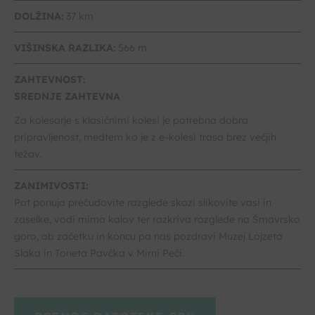
DOLŽINA:
37 km
VIŠINSKA RAZLIKA:
566 m
ZAHTEVNOST:
SREDNJE ZAHTEVNA
Za kolesarje s klasičnimi kolesi je potrebna dobra
pripravljenost, medtem ko je z e-kolesi trasa brez večjih
težav.
ZANIMIVOSTI:
Pot ponuja prečudovite razglede skozi slikovite vasi in
zaselke, vodi mimo kalov ter razkriva razglede na Šmavrsko
goro, ob začetku in koncu pa nas pozdravi Muzej Lojzeta
Slaka in Toneta Pavčka v Mirni Peči.