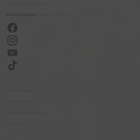
info@visitdolenjska.eu
#visitdolenjska
|
Prijava na e-novice
Prometne povezave
Turistični vodniki
Turistične informacije (TIC)
E-publikacije
Blog