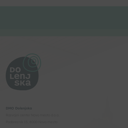
DMO Dolenjska
Razvojni center Novo mesto d.o.o.
Podbreznik 15, 8000 Novo mesto