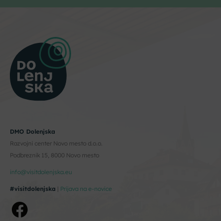
DMO Dolenjska
Razvojni center Novo mesto d.o.o.
Podbreznik 15, 8000 Novo mesto
info@visitdolenjska.eu
#visitdolenjska
|
Prijava na e-novice