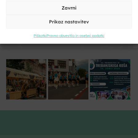
trženje in omogočiti to vsebino
Zavrni
Prikaz nastavitev
Kliknite, če želite sprejeti piškotke
trženje in omogočiti to vsebino
Piškotki
Pravno obvestilo in osebni podatki
Strinjam se s pogoji storitve in politiko zasebnosti. Z vašimi
osebnimi podatki
bomo ravnali
skladno z evropsko uredbo o
varstvu podatkov GDPR.