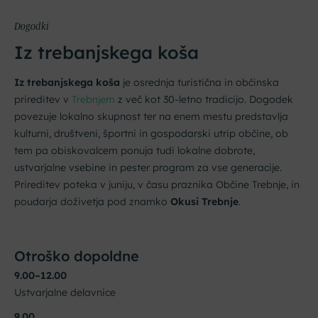
Dogodki
Iz trebanjskega koša
Iz trebanjskega koša
je osrednja turistična in občinska
prireditev v
Trebnjem
z več kot 30-letno tradicijo. Dogodek
povezuje lokalno skupnost ter na enem mestu predstavlja
kulturni, društveni, športni in gospodarski utrip občine, ob
tem pa obiskovalcem ponuja tudi lokalne dobrote,
ustvarjalne vsebine in pester program za vse generacije.
Prireditev poteka v juniju, v času praznika Občine Trebnje, in
poudarja doživetja pod znamko
Okusi Trebnje
.
Otroško dopoldne
9.00–12.00
Ustvarjalne delavnice
9.00