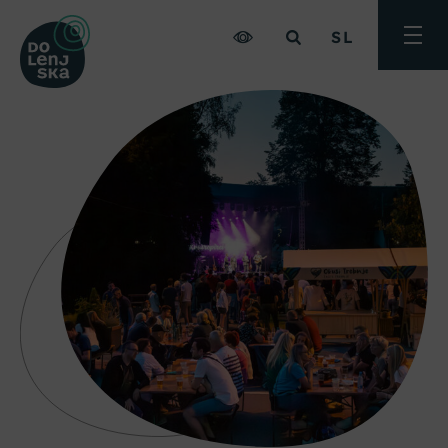
SL
Preklo
meni