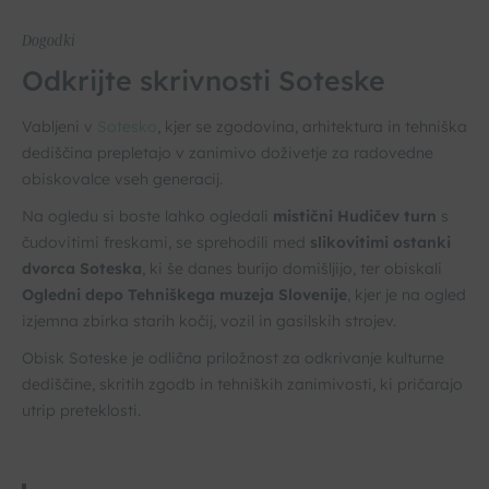
Dogodki
Odkrijte skrivnosti Soteske
Vabljeni v
Sotesko
, kjer se zgodovina, arhitektura in tehniška
dediščina prepletajo v zanimivo doživetje za radovedne
obiskovalce vseh generacij.
Na ogledu si boste lahko ogledali
mistični Hudičev turn
s
čudovitimi freskami, se sprehodili med
slikovitimi ostanki
dvorca Soteska
, ki še danes burijo domišljijo, ter obiskali
Ogledni depo Tehniškega muzeja Slovenije
, kjer je na ogled
izjemna zbirka starih kočij, vozil in gasilskih strojev.
Obisk Soteske je odlična priložnost za odkrivanje kulturne
dediščine, skritih zgodb in tehniških zanimivosti, ki pričarajo
utrip preteklosti.