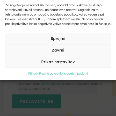
Zaupajte nam vaš e-naslov in ničesar ne boste zamudili.
Za zagotavljanje najboljših izkušenj uporabljamo piškotke, ki služijo
Od 25. 7. 2026 ob 15:00 do 26. 7. 2026 ob 19:00
shranjevanju in/ali dostopu do podatkov o napravi. Soglasje za te
tehnologije nam bo omogočilo obdelavo podatkov, kot so vedenje pri
Vpišite svoj e-naslov
+386(0)7 384 5188
brskanju ali edinstveni ID-ji, na tem spletnem mestu. Neprivolitev ali
preklic privolitve lahko negativno vpliva na nekatere zmožnosti in funkcije.
visit@dolenjske-toplice.si
Vpišite svoje ime in priimek
Sprejmi
Zavrni
Prikaz nastavitev
Kliknite, če želite sprejeti piškotke
trženje in omogočiti to vsebino
Piškotki
Pravno obvestilo in osebni podatki
Kliknite, če želite sprejeti piškotke
Strinjam se s pogoji storitve in politiko zasebnosti. Z vašimi
trženje in omogočiti to vsebino
osebnimi podatki
bomo ravnali
skladno z evropsko uredbo o
varstvu podatkov GDPR.