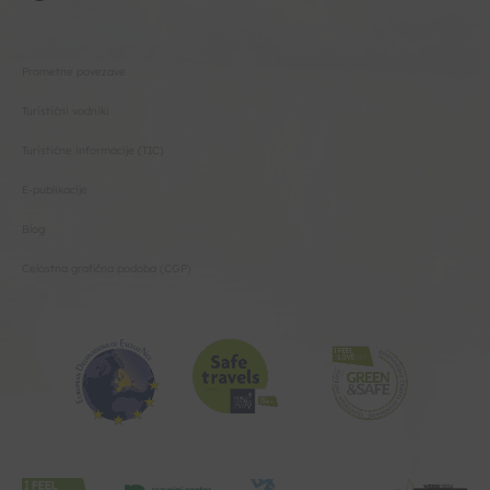
Prometne povezave
Turistični vodniki
Turistične informacije (TIC)
E-publikacije
Blog
Celostna grafična podoba (CGP)