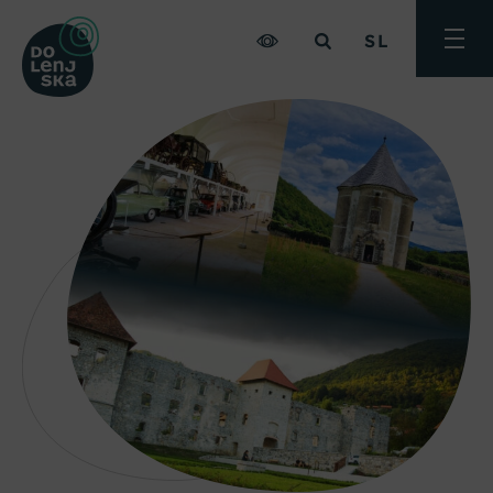
SL
Preklo
meni