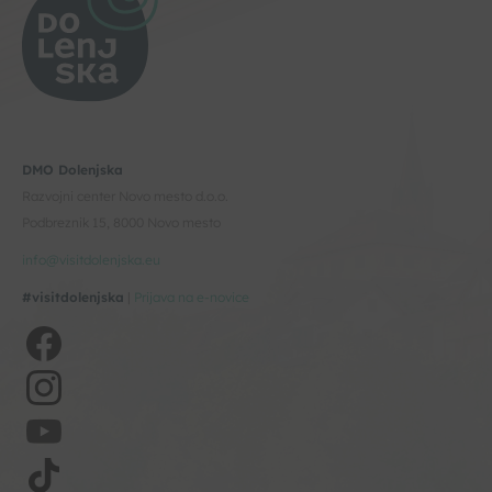
DMO Dolenjska
Razvojni center Novo mesto d.o.o.
Podbreznik 15, 8000 Novo mesto
info@visitdolenjska.eu
#visitdolenjska
|
Prijava na e-novice