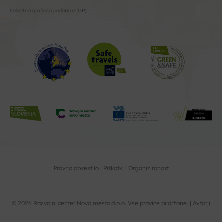
Celostna grafična podoba (CGP)
Pravno obvestilo
Piškotki
Organiziranost
© 2026 Razvojni center Novo mesto d.o.o. Vse pravice pridržane. |
Avtorji