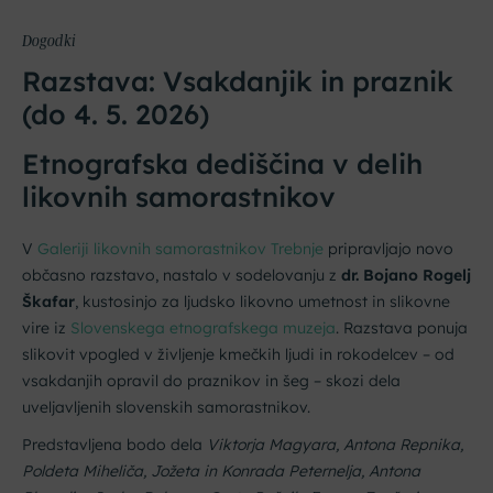
Dogodki
Razstava: Vsakdanjik in praznik
(do 4. 5. 2026)
Etnografska dediščina v delih
likovnih samorastnikov
V
Galeriji likovnih samorastnikov Trebnje
pripravljajo novo
občasno razstavo, nastalo v sodelovanju z
dr. Bojano Rogelj
Škafar
, kustosinjo za ljudsko likovno umetnost in slikovne
vire iz
Slovenskega etnografskega muzeja
. Razstava ponuja
slikovit vpogled v življenje kmečkih ljudi in rokodelcev – od
vsakdanjih opravil do praznikov in šeg – skozi dela
uveljavljenih slovenskih samorastnikov.
Predstavljena bodo dela
Viktorja Magyara, Antona Repnika,
Poldeta Miheliča, Jožeta in Konrada Peternelja, Antona