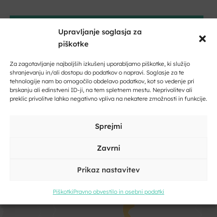
Dobrodošli na Dolenjskem!
SPLETNA STRAN
Upravljanje soglasja za
Zaupajte nam vaš e-naslov in ničesar ne boste zamudili.
piškotke
Vpišite svoj e-naslov
Za zagotavljanje najboljših izkušenj uporabljamo piškotke, ki služijo
shranjevanju in/ali dostopu do podatkov o napravi. Soglasje za te
tehnologije nam bo omogočilo obdelavo podatkov, kot so vedenje pri
brskanju ali edinstveni ID-ji, na tem spletnem mestu. Neprivolitev ali
preklic privolitve lahko negativno vpliva na nekatere zmožnosti in funkcije.
Vpišite svoje ime in priimek
Sprejmi
Kliknite, če želite sprejeti piškotke
Zavrni
Kliknite, če želite sprejeti piškotke
trženje in omogočiti to vsebino
trženje in omogočiti to vsebino
Prikaz nastavitev
Piškotki
Pravno obvestilo in osebni podatki
Strinjam se s pogoji storitve in politiko zasebnosti. Z vašimi
osebnimi podatki
bomo ravnali
skladno z evropsko uredbo o
varstvu podatkov GDPR.