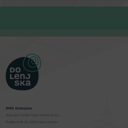
DMO Dolenjska
Razvojni center Novo mesto d.o.o.
Podbreznik 15, 8000 Novo mesto