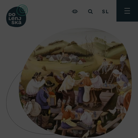
SL
Preklo
meni