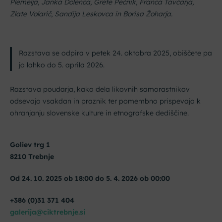
Plemelja, Janka Dolenca, Grete Pečnik, Franca Tavčarja,
Zlate Volarič, Sandija Leskovca in Borisa Žoharja.
Razstava se odpira v petek 24. oktobra 2025, obiščete pa
jo lahko do 5. aprila 2026.
Razstava poudarja, kako dela likovnih samorastnikov
odsevajo vsakdan in praznik ter pomembno prispevajo k
ohranjanju slovenske kulture in etnografske dediščine.
Goliev trg 1
8210 Trebnje
Od 24. 10. 2025 ob 18:00 do 5. 4. 2026 ob 00:00
+386 (0)31 371 404
galerija@ciktrebnje.si