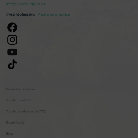
info@visitdolenjska.eu
#visitdolenjska
|
Prijava na e-novice
Prometne povezave
Turistični vodniki
Turistične informacije (TIC)
E-publikacije
Blog