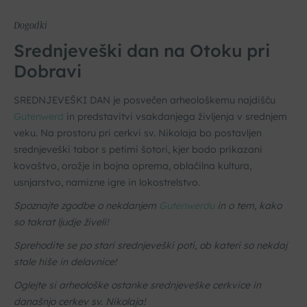
Dogodki
Srednjeveški dan na Otoku pri
Dobravi
SREDNJEVEŠKI DAN je posvečen arheološkemu najdišču
Gutenwerd
in predstavitvi vsakdanjega življenja v srednjem
veku. Na prostoru pri cerkvi sv. Nikolaja bo postavljen
srednjeveški tabor s petimi šotori, kjer bodo prikazani
kovaštvo, orožje in bojna oprema, oblačilna kultura,
usnjarstvo, namizne igre in lokostrelstvo.
Spoznajte zgodbe o nekdanjem
Gutenwerdu
in o tem, kako
so takrat ljudje živeli!
Sprehodite se po stari srednjeveški poti, ob kateri so nekdaj
stale hiše in delavnice!
Oglejte si arheološke ostanke srednjeveške cerkvice in
današnjo cerkev sv. Nikolaja!