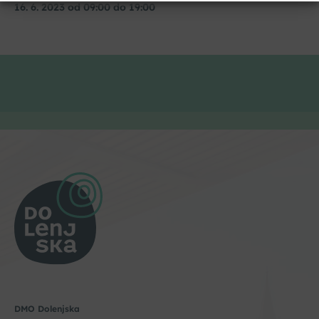
16. 6. 2023 od 09:00 do 19:00
Strinjam se s pogoji storitve in politiko zasebnosti. Z vašimi
osebnimi podatki
bomo ravnali
skladno z evropsko uredbo o
varstvu podatkov GDPR.
DMO Dolenjska