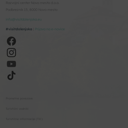
Razvojni center Novo mesto d.o.o.
Podbreznik 15, 8000 Novo mesto
info@visitdolenjska.eu
#visitdolenjska
|
Prijava na e-novice
Prometne povezave
Turistični vodniki
Turistične informacije (TIC)