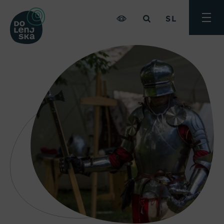
SL
Preklo
meni