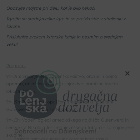
Opazujte mojstre pri delu, kot je bilo nekoč!
Igrajte se srednjeveške igre in se preizkusite v streljanju z
lokom!
Prisluhnite zvokom kitarske lutnje in pesmim o srednjem
veku!
Program:
9h-19h: Srednjeveški tabor (kovaštvo, orožje in bojna
oprema, oblačilna kultura, usnjarstvo, namizne igre in
lokostrelstvo),
9h-19h: Razstava o opuščeni srednjeveški naselbini
Gutenwerd (v cerkvi sv. Nikolaja),
9h-13h: Vodeni ogledi arheološkega najdišča Gutenwerd in
cerkve sv. Nikolaja ter srednjeveškega tabora – za najavljene
skupine,