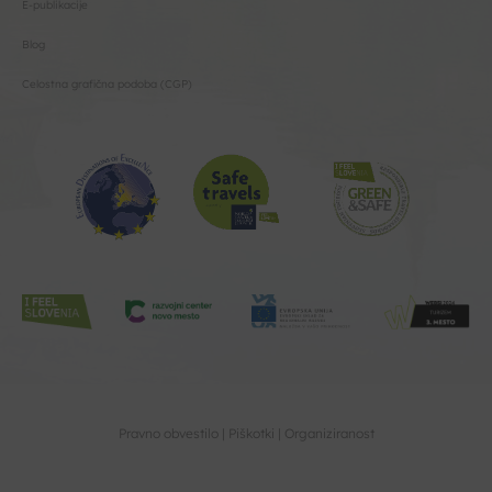
E-publikacije
Blog
Celostna grafična podoba (CGP)
Pravno obvestilo
Piškotki
Organiziranost