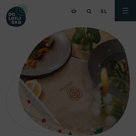
SL
Preklo
meni