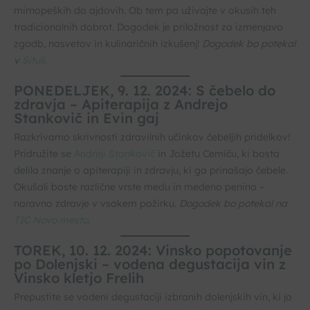
mirnopeških do ajdovih. Ob tem pa uživajte v okusih teh
tradicionalnih dobrot. Dogodek je priložnost za izmenjavo
zgodb, nasvetov in kulinaričnih izkušenj!
Dogodek bo potekal
v
Situli
.
PONEDELJEK, 9. 12. 2024: S čebelo do
zdravja – Apiterapija z Andrejo
Stankovič in Evin gaj
Razkrivamo skrivnosti zdravilnih učinkov čebeljih pridelkov!
Pridružite se
Andreji Stankovič
in Jožetu Cemiču, ki bosta
delila znanje o apiterapiji in zdravju, ki ga prinašajo čebele.
Okušali boste različne vrste medu in medeno penino –
naravno zdravje v vsakem požirku.
Dogodek bo potekal na
TIC Novo mesto
.
TOREK, 10. 12. 2024: Vinsko popotovanje
po Dolenjski – vodena degustacija vin z
Vinsko kletjo Frelih
Prepustite se vodeni degustaciji izbranih dolenjskih vin, ki jo