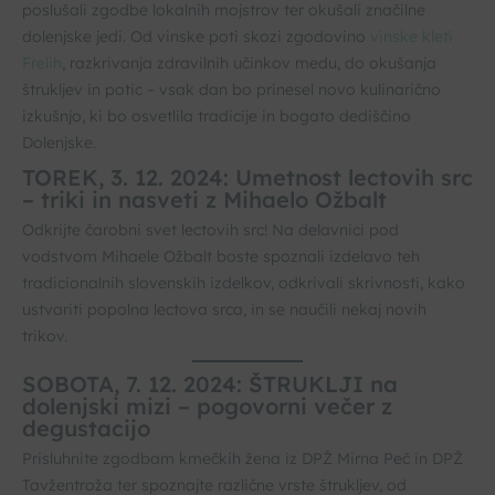
poslušali zgodbe lokalnih mojstrov ter okušali značilne
dolenjske jedi. Od vinske poti skozi zgodovino
vinske kleti
Frelih
, razkrivanja zdravilnih učinkov medu, do okušanja
štrukljev in potic – vsak dan bo prinesel novo kulinarično
izkušnjo, ki bo osvetlila tradicije in bogato dediščino
Dolenjske.
TOREK, 3. 12. 2024: Umetnost lectovih src
– triki in nasveti z Mihaelo Ožbalt
Odkrijte čarobni svet lectovih src! Na delavnici pod
vodstvom Mihaele Ožbalt boste spoznali izdelavo teh
tradicionalnih slovenskih izdelkov, odkrivali skrivnosti, kako
ustvariti popolna lectova srca, in se naučili nekaj novih
trikov.
SOBOTA, 7. 12. 2024: ŠTRUKLJI na
dolenjski mizi – pogovorni večer z
degustacijo
Prisluhnite zgodbam kmečkih žena iz DPŽ Mirna Peč in DPŽ
Tavžentroža ter spoznajte različne vrste štrukljev, od