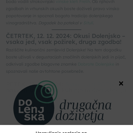
bodo vodili strokovnjaki
vinske kleti Frelih
. Ob njihovih
zgodbah in vrhunskih okusih boste doživeli pravo vinsko
popotovanje in spoznali bogato tradicijo dolenjskega
vinogradništva.
Dogodek bo potekal v
Situli
.
ČETRTEK, 12. 12. 2024: Okusi Dolenjsko –
vsaka jed, vsak požirek, druga zgodba!
Raziščite kulinarični zemljevid Dolenjske! Na tem dogodku
boste uživali v degustacijah značilnih dolenjskih jedi in pijač,
odkrivali zgodbe blagovne znamke
Dobrote Dolenjske
in
spoznavali naše avtohtone posebneže.
PETEK, 13. 12. 2024:
Slovenska POTICA
–
nasveti iz domače kuhinje in degustacija
Potica je srce slovenske tradicije! Na dogodku boste
raziskovali skrivnosti njene priprave, izmenjali kuharske
nasvete s kmečkimi ženami Društva kmetic Šentjernej in
okušali najboljše domače potice. Pridružite se in odkrijte čar
te kulinarične posebnosti!