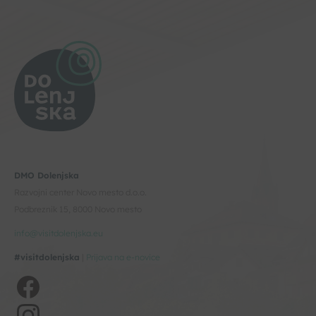
DMO Dolenjska
Razvojni center Novo mesto d.o.o.
Podbreznik 15, 8000 Novo mesto
info@visitdolenjska.eu
#visitdolenjska
|
Prijava na e-novice