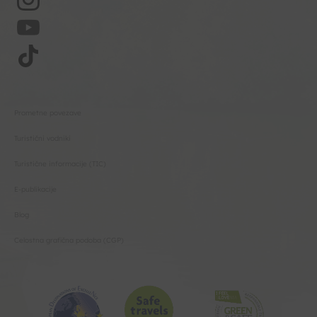
Prometne povezave
Turistični vodniki
Turistične informacije (TIC)
E-publikacije
Blog
Celostna grafična podoba (CGP)