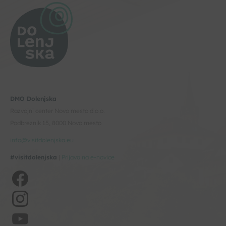
DMO Dolenjska
Razvojni center Novo mesto d.o.o.
Podbreznik 15, 8000 Novo mesto
info@visitdolenjska.eu
#visitdolenjska
|
Prijava na e-novice