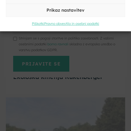
Prikaz nastavitev
Kliknite, če želite sprejeti piškotke
trženje in omogočiti to vsebino
Piškotki
Pravno obvestilo in osebni podatki
Strinjam se s pogoji storitve in politiko zasebnosti. Z vašimi
osebnimi podatki
bomo ravnali
skladno z evropsko uredbo o
varstvu podatkov GDPR.
Trebnje
Ekološka kmetija Kukenberger