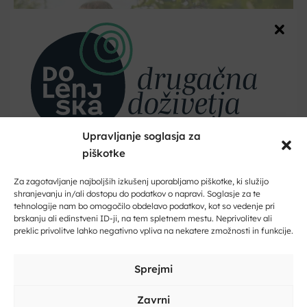
Upravljanje soglasja za
piškotke
Dobrodošli na Dolenjskem!
Zaupajte nam vaš e-naslov in ničesar ne boste zamudili.
Mirna Peč
Za zagotavljanje najboljših izkušenj uporabljamo piškotke, ki služijo
shranjevanju in/ali dostopu do podatkov o napravi. Soglasje za te
Ekološka kmetija Kastelic
tehnologije nam bo omogočilo obdelavo podatkov, kot so vedenje pri
Vpišite svoj e-naslov
brskanju ali edinstveni ID-ji, na tem spletnem mestu. Neprivolitev ali
preklic privolitve lahko negativno vpliva na nekatere zmožnosti in funkcije.
Vpišite svoje ime in priimek
Sprejmi
Zavrni