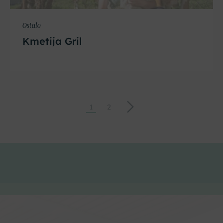
Ostalo
Kmetija Gril
→
1
2