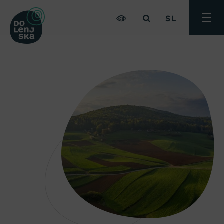
SL
Preklo
meni