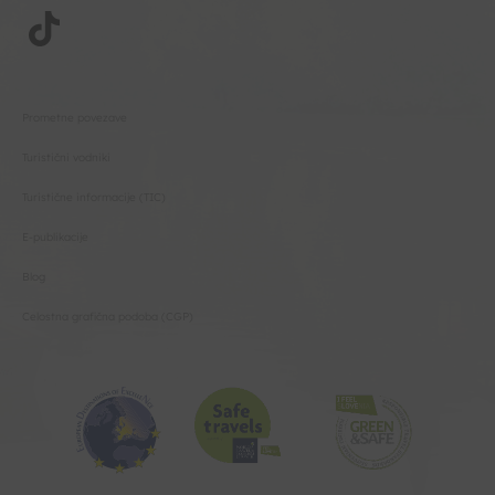
Prometne povezave
Turistični vodniki
Turistične informacije (TIC)
E-publikacije
Blog
Celostna grafična podoba (CGP)