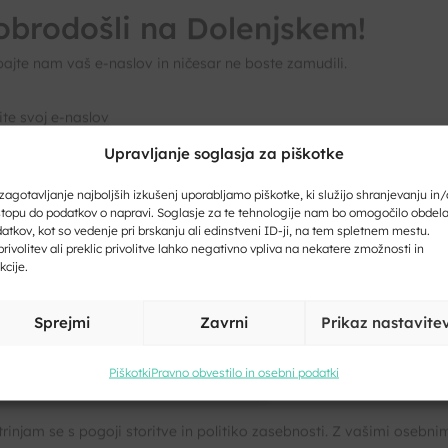
obrodošli na Dolenjskem!
ajte nam vaš e-naslov in ničesar ne boste zamudili.
Upravljanje soglasja za piškotke
ite svoj e-naslov
zagotavljanje najboljših izkušenj uporabljamo piškotke, ki služijo shranjevanju in/
topu do podatkov o napravi. Soglasje za te tehnologije nam bo omogočilo obdel
atkov, kot so vedenje pri brskanju ali edinstveni ID-ji, na tem spletnem mestu.
rivolitev ali preklic privolitve lahko negativno vpliva na nekatere zmožnosti in
kcije.
ite svoje ime in priimek
Sprejmi
Zavrni
Prikaz nastavite
Piškotki
Pravno obvestilo in osebni podatki
Kliknite, če želite sprejeti piškotke
trženje in omogočiti to vsebino