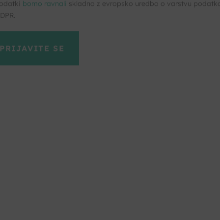
trinjam se s pogoji storitve in politiko zasebnosti. Z vašimi osebni
odatki
bomo ravnali
skladno z evropsko uredbo o varstvu podatk
DPR.