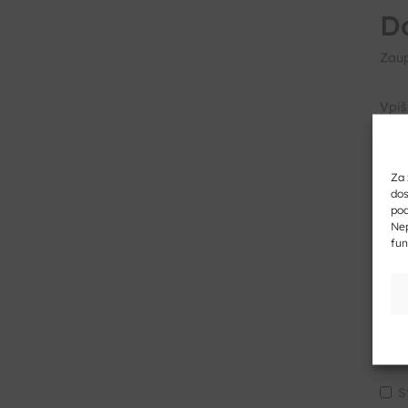
D
Zaup
Vpiš
Za 
dos
pod
Nep
fun
Vpiš