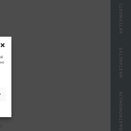
AKTIVNOSTI
NASTANITVE
ali
avo
GASTRONOMIJA
v