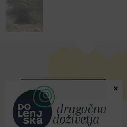
Kliknite, če želite sprejeti piškotke
trženje in omogočiti to vsebino