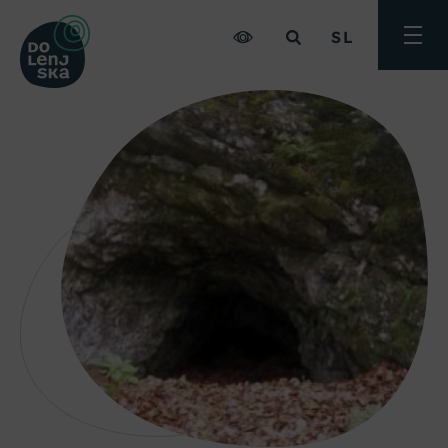
SL
Preklo
meni