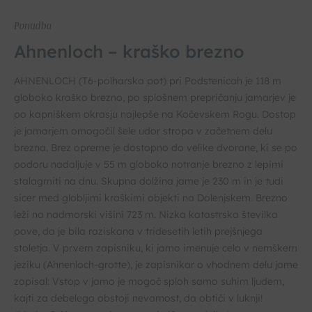
Ponudba
Ahnenloch – kraško brezno
AHNENLOCH (T6-polharska pot) pri Podstenicah je 118 m
globoko kraško brezno, po splošnem prepričanju jamarjev je
po kapniškem okrasju najlepše na Kočevskem Rogu. Dostop
je jamarjem omogočil šele udor stropa v začetnem delu
brezna. Brez opreme je dostopno do velike dvorane, ki se po
podoru nadaljuje v 55 m globoko notranje brezno z lepimi
stalagmiti na dnu. Skupna dolžina jame je 230 m in je tudi
sicer med globljimi kraškimi objekti na Dolenjskem. Brezno
leži na nadmorski višini 723 m. Nizka katastrska številka
pove, da je bila raziskana v tridesetih letih prejšnjega
stoletja. V prvem zapisniku, ki jamo imenuje celo v nemškem
jeziku (Ahnenloch-grotte), je zapisnikar o vhodnem delu jame
zapisal: Vstop v jamo je mogoč sploh samo suhim ljudem,
kajti za debelega obstoji nevarnost, da obtiči v luknji!