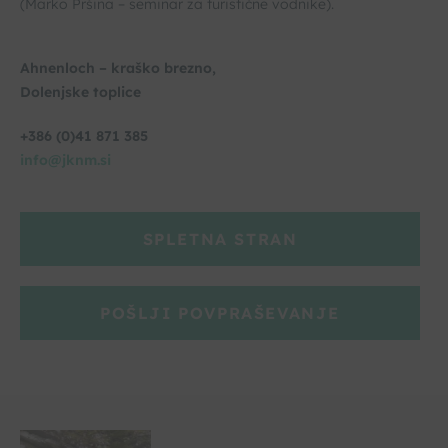
(Marko Pršina – seminar za turistične vodnike).
Ahnenloch – kraško brezno,
Dolenjske toplice
+386 (0)41 871 385
info@jknm.si
SPLETNA STRAN
POŠLJI POVPRAŠEVANJE