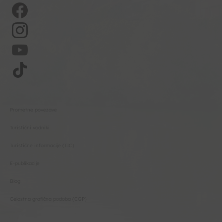
Prometne povezave
Turistični vodniki
Turistične informacije (TIC)
E-publikacije
Blog
Celostna grafična podoba (CGP)