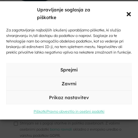
Upravljanje soglasja za
piškotke
Dobrodošli na Dolenjskem!
Kontakt
Zaupajte nam vaš e-naslov in ničesar ne boste zamudili.
Za zagotavljanje najboljših izkušenj uporabljamo piškotke, ki služijo
shranjevanju in/ali dostopu do podatkov o napravi. Soglasje za te
Vaše
tehnologije nam bo omogočilo obdelavo podatkov, kot so vedenje pri
Vpišite svoj e-naslov
ime
brskanju ali edinstveni ID-ji, na tem spletnem mestu. Neprivolitev ali
preklic privolitve lahko negativno vpliva na nekatere zmožnosti in funkcije.
Naslov
Vpišite svoje ime in priimek
Sprejmi
Kraj
Zavrni
E-
Prikaz nastavitev
Kliknite, če želite sprejeti piškotke
pošta
trženje in omogočiti to vsebino
Piškotki
Pravno obvestilo in osebni podatki
*
Vaše
sporočilo
Strinjam se s pogoji storitve in politiko zasebnosti. Z vašimi
*
osebnimi podatki
bomo ravnali
skladno z evropsko uredbo o