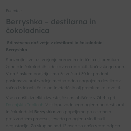
Ponudba
Berryshka – destilarna in
čokoladnica
Edinstveno doživetje v destilarni in čokoladnici
Berryshka
Spoznajte svet ustvarjanja naravnih eteričnih olj, premium
žganic in čokoladnih izdelkov na obronkih Kočevskega roga.
V družinskem podjetju smo že več kot 30 let predani
poslanstvu proizvodnje mednarodno nagrajenih destilatov,
ročno izdelanih čokolad in eteričnih olj premium kakovosti.
Vse o naših izdelkih izveste, če nas obiščete v Obrhu pri
Dolenjskih Toplicah
. V sklopu vodenega ogleda po destilarni
in čokoladnici
Berryshka
vas popeljemo po celotnem
proizvodnem procesu, seveda pa ogledu sledi tudi
degustacija. Za skupine nad 12 oseb so naša vrata odprta