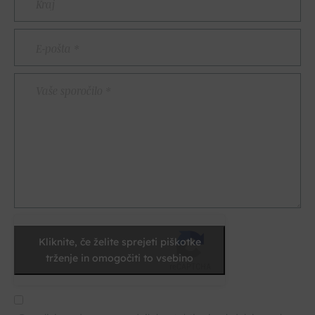
E-
pošta
*
Vaše
sporočilo
*
Kliknite, če želite sprejeti piškotke
trženje in omogočiti to vsebino