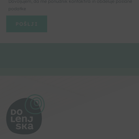
Dovoljujem, da me ponudnik kontaktira in obdeluje poslane
podatke