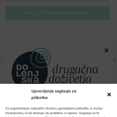
POŠLJI POVPRAŠEVANJE
Upravljanje soglasja za
piškotke
Dobrodošli na Dolenjskem!
Zaupajte nam vaš e-naslov in ničesar ne boste zamudili.
Za zagotavljanje najboljših izkušenj uporabljamo piškotke, ki služijo
shranjevanju in/ali dostopu do podatkov o napravi. Soglasje za te