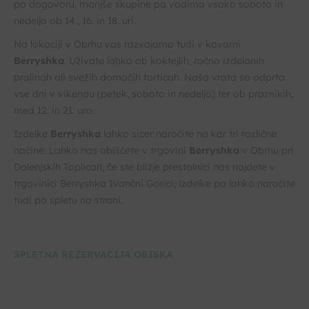
po dogovoru, manjše skupine pa vodimo vsako soboto in
nedeljo ob 14., 16. in 18. uri.
Na lokaciji v Obrhu vas razvajamo tudi v kavarni
Berryshka
. Uživate lahko ob koktejlih, ročno izdelanih
pralinah ali svežih domačih torticah. Naša vrata so odprta
vse dni v vikendu (petek, soboto in nedeljo) ter ob praznikih,
med 12. in 21. uro.
Izdelke
Berryshka
lahko sicer naročite na kar tri različne
načine: Lahko nas obiščete v trgovini
Berryshka
v Obrhu pri
Dolenjskih Toplicah, če ste bližje prestolnici nas najdete v
trgovinici Berryshka Ivančni Gorici, izdelke pa lahko naročite
tudi po spletu na strani.
SPLETNA REZERVACIJA OBISKA