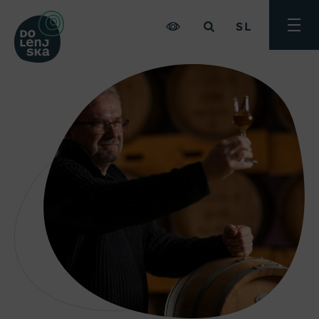
SL
Preklo
meni