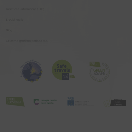
Turistične informacije (TIC)
E-publikacije
Blog
Celostna grafična podoba (CGP)