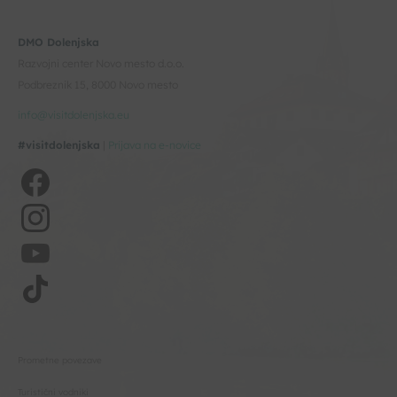
DMO Dolenjska
Razvojni center Novo mesto d.o.o.
Podbreznik 15, 8000 Novo mesto
info@visitdolenjska.eu
#visitdolenjska
|
Prijava na e-novice
Prometne povezave
Turistični vodniki