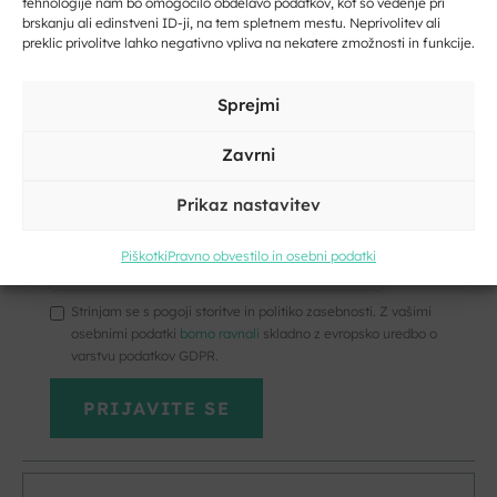
tehnologije nam bo omogočilo obdelavo podatkov, kot so vedenje pri
Vpišite svoj e-naslov
brskanju ali edinstveni ID-ji, na tem spletnem mestu. Neprivolitev ali
Kliknite, če želite sprejeti piškotke
preklic privolitve lahko negativno vpliva na nekatere zmožnosti in funkcije.
trženje in omogočiti to vsebino
Vpišite svoje ime in priimek
Sprejmi
Zavrni
Prikaz nastavitev
Kliknite, če želite sprejeti piškotke
trženje in omogočiti to vsebino
Piškotki
Pravno obvestilo in osebni podatki
Kontakt
Strinjam se s pogoji storitve in politiko zasebnosti. Z vašimi
osebnimi podatki
bomo ravnali
skladno z evropsko uredbo o
Vaše
varstvu podatkov GDPR.
ime
Naslov
Kraj