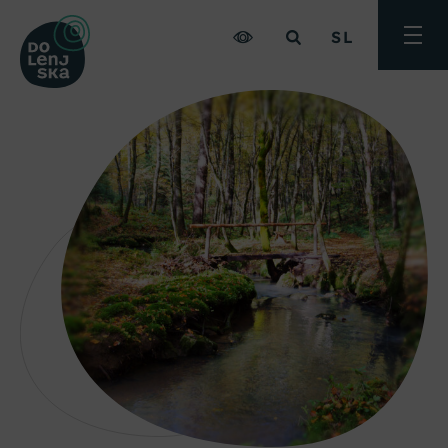
SL
Preklo
meni