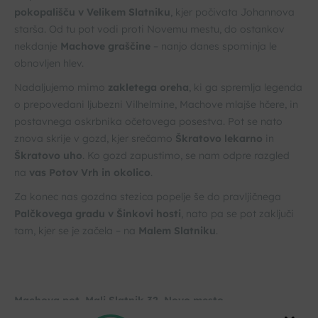
pokopališču v Velikem Slatniku
, kjer počivata Johannova
starša. Od tu pot vodi proti Novemu mestu, do ostankov
nekdanje
Machove graščine
– nanjo danes spominja le
obnovljen hlev.
Nadaljujemo mimo
zakletega oreha
, ki ga spremlja legenda
o prepovedani ljubezni Vilhelmine, Machove mlajše hčere, in
postavnega oskrbnika očetovega posestva. Pot se nato
znova skrije v gozd, kjer srečamo
Škratovo lekarno
in
Škratovo uho
. Ko gozd zapustimo, se nam odpre razgled
na
vas Potov Vrh in okolico
.
Za konec nas gozdna stezica popelje še do pravljičnega
Palčkovega gradu v Šinkovi hosti
, nato pa se pot zaključi
tam, kjer se je začela – na
Malem Slatniku
.
Machova pot, Mali Slatnik 32, Novo mesto
Novo mesto