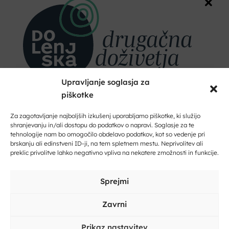
drustvo.mdg@gmail.com
POŠLJI POVPRAŠEVANJE
Upravljanje soglasja za
piškotke
Dobrodošli na Dolenjskem!
Zaupajte nam vaš e-naslov in ničesar ne boste zamudili.
Za zagotavljanje najboljših izkušenj uporabljamo piškotke, ki služijo
shranjevanju in/ali dostopu do podatkov o napravi. Soglasje za te
tehnologije nam bo omogočilo obdelavo podatkov, kot so vedenje pri
Vpišite svoj e-naslov
brskanju ali edinstveni ID-ji, na tem spletnem mestu. Neprivolitev ali
preklic privolitve lahko negativno vpliva na nekatere zmožnosti in funkcije.
Vpišite svoje ime in priimek
Sprejmi
Zavrni
Prikaz nastavitev