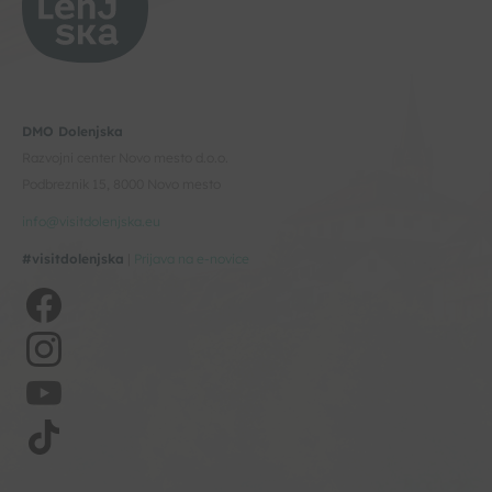
DMO Dolenjska
Razvojni center Novo mesto d.o.o.
Podbreznik 15, 8000 Novo mesto
info@visitdolenjska.eu
#visitdolenjska
|
Prijava na e-novice