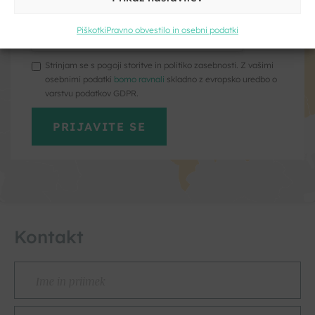
Kliknite, če želite sprejeti piškotke
trženje in omogočiti to vsebino
Piškotki
Pravno obvestilo in osebni podatki
Strinjam se s pogoji storitve in politiko zasebnosti. Z vašimi
Kliknite, če želite sprejeti piškotke
osebnimi podatki
bomo ravnali
skladno z evropsko uredbo o
trženje in omogočiti to vsebino
varstvu podatkov GDPR.
Kontakt
Vaše
ime
Naslov