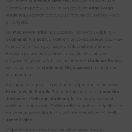
vodi mimo
studenčka Mrzelček
, nato pa ob slikovitem
Slatenskem potoku, skozi miren gozd, do
Angelskega
studenca
. Legenda pravi, da so tam nekoč izvirsko vodo
pili angelci.
Na
Machovem hribu
nas pozdravi naravna skulptura –
okameneli Kržjačan
, o katerem pripoveduje legenda. Prav
tu je Johann Mach gojil azijsko sviloprejko jamamaja,
Kržjačan pa je s puško strašil ptice, da ne bi uničile
dragocenih gosenic. V bližini najdemo še
studence Rakec
,
kjer živijo raki, ter
studencek Mišja pzdica
na nasprotni
strani potoka.
Ko zapustimo gozd, se pred nami odpre pogled na vasici
Križe in Veliki Slatnik
. Pot nadaljujemo mimo
studenčka
Jurkovec
in
Velikega studenca
, ki je nekoč oskrboval
vaščane s pitno vodo. Daljša različica poti nas pripelje celo
do kamnitega oboka, kjer je večkrat prenočeval pisatelj
Janez Trdina
.
V spomin na družino Mach se lahko ustavimo na