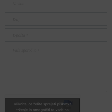
Kraj
E-
pošta
*
Vaše
sporočilo
*
Kliknite, če želite sprejeti piškotke
trženje in omogočiti to vsebino