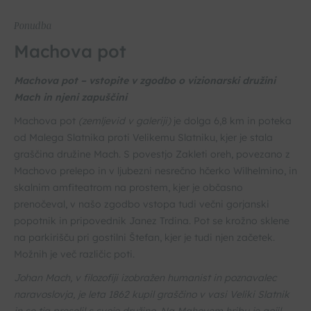
Ponudba
Machova pot
Machova pot – vstopite v zgodbo o vizionarski družini
Mach in njeni zapuščini
Machova pot
(zemljevid v galeriji)
je dolga 6,8 km in poteka
od Malega Slatnika proti Velikemu Slatniku, kjer je stala
graščina družine Mach. S povestjo Zakleti oreh, povezano z
Machovo prelepo in v ljubezni nesrečno hčerko Wilhelmino, in
skalnim amfiteatrom na prostem, kjer je občasno
prenočeval, v našo zgodbo vstopa tudi večni gorjanski
popotnik in pripovednik Janez Trdina. Pot se krožno sklene
na parkirišču pri gostilni Štefan, kjer je tudi njen začetek.
Možnih je več različic poti.
Johan Mach, v filozofiji izobražen humanist in poznavalec
naravoslovja, je leta 1862 kupil graščino v vasi Veliki Slatnik