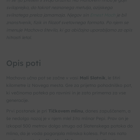
in se tja preselil s svojo družino. Na Mahovem hribu je gojil
sviloprejko, do takrat neznanega metulja, azijskega
svilnatega prelca jamamaja. Njegov sin
Ernest Mach
je bil
znanstvenik, fizik in filozof svetovnega formata. Po njem se
imenuje Machovo število, ki ga običajno uporabljamo za opis
hitrosti letal.
Opis poti
Machova učna pot se začne v vasi
Mali Slatnik
, le štiri
kilometre iz Novega mesta. Gre za prijetno pohodniško pot,
ki večinoma poteka po ravnini in je zato primerna za vse
generacije.
Prvi postanek je pri
Tičkovem mlinu
, danes zapuščenem, a
še nedolgo nazaj je v njem mlel žito mlinar Pepi. Prav on je
izkopal 500 metrov dolgo strugo od Slatenskega potoka do
mlina, da je voda poganjala mlinska kolesa. Pot nas nato