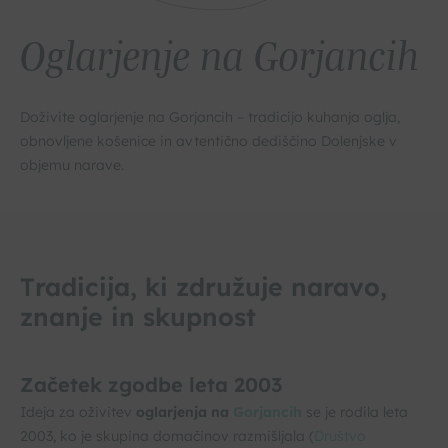
Oglarjenje na Gorjancih
Doživite oglarjenje na Gorjancih – tradicijo kuhanja oglja,
obnovljene košenice in avtentično dediščino Dolenjske v
objemu narave.
T
radicija, ki združuje naravo,
znanje in skupnost
Začetek zgodbe leta 2003
Ideja za oživitev
oglarjenja na
Gorjancih
se je rodila leta
2003, ko je skupina domačinov razmišljala (
Društvo