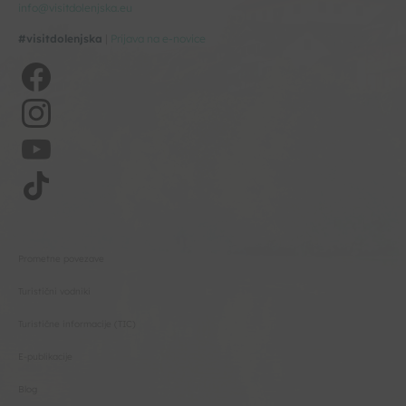
info@visitdolenjska.eu
#visitdolenjska
|
Prijava na e-novice
Prometne povezave
Turistični vodniki
Turistične informacije (TIC)
E-publikacije
Blog