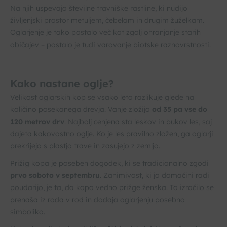
Na njih uspevajo številne travniške rastline, ki nudijo
življenjski prostor metuljem, čebelam in drugim žuželkam.
Oglarjenje je tako postalo več kot zgolj ohranjanje starih
običajev – postalo je tudi varovanje biotske raznovrstnosti.
Kako nastane oglje?
Velikost oglarskih kop se vsako leto razlikuje glede na
količino posekanega drevja. Vanje zložijo
od 35 pa vse do
120 metrov drv
. Najbolj cenjena sta leskov in bukov les, saj
dajeta kakovostno oglje. Ko je les pravilno zložen, ga oglarji
prekrijejo s plastjo trave in zasujejo z zemljo.
Prižig kopa je poseben dogodek, ki se tradicionalno zgodi
prvo soboto v septembru
. Zanimivost, ki jo domačini radi
poudarijo, je ta, da kopo vedno prižge ženska. To izročilo se
prenaša iz roda v rod in dodaja oglarjenju posebno
simboliko.