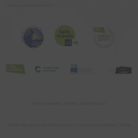
Celostna grafična podoba (CGP)
Pravno obvestilo
Piškotki
Organiziranost
© 2026 Razvojni center Novo mesto d.o.o. Vse pravice pridržane. |
Avtorji