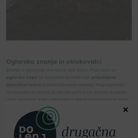
Oglarska znanja in obiskovalci
Znanje o oglarjenju domačini radi delijo. Prav zato so
oglarske kope
na Gorjancih postale tudi
priljubljena
izletniška točka
in izobraževalna vsebina. Najpogostejši
obiskovalci so šolarji, ki na učni poti in ob prikazu kuhanja
oglja spoznajo, kako zahteven in hkrati pomemben je bil ta
poklic v preteklosti.
Oglarji otroke popeljejo po učni poti, kjer lahko izvedo
marsikatero zanimivost o gozdu, rastlinah in življenju v
naravi. Spoznajo pomen trajnostnega gospodarjenja z