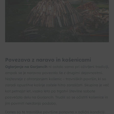
Povezava z naravo in košenicami
Oglarjenje na Gorjancih
ni ostalo samo pri oživljeni tradiciji,
ampak se je naravno povezalo še z drugimi dejavnostmi.
Najtesneje z ohranjanjem košenic – travniških površin, ki so
zaradi opustitve košnje začele hitro zaraščati. Skupina je več
kot petnajst let, vsako leto po trgatvi številne sobote
posvečala delu na Gorjancih. Trudili so se očistiti košenice in
jim povrniti nekdanjo podobo.
Danes so te travniške površine ponovno v odlični kondiciji.