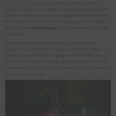
gorjanske košenice
), kako bi lahko v občutljiv naravni
prostor vnesli pozitivne vsebine. Želeli so povezati kulturno
dediščino s skrbjo za naravo in jo predstaviti obiskovalcem.
Med različnimi zamislimi se je kot najbolj pristna izkazala
prav obuditev
kuhanja oglja
, nekoč pomembne dejavnosti
v teh krajih.
Za mentorja so poiskali človeka, ki je imel izkušnje z
oglarstvom iz preteklosti. Našli so ga v bližnjem Gabrju –
Franca Luzarja, domačini so ga poznali kot Radota. Naučil
jih je osnov priprave in kuhanja oglja, kasneje pa so znanje
nadgrajevali tudi sami, z veliko potrpežljivosti in iz napak, ki
so jih sproti popravljali.