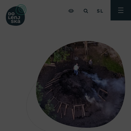
SL
Preklo
meni