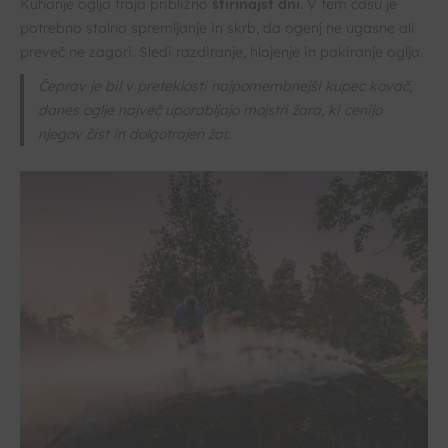
Kuhanje oglja traja približno
štirinajst dni
. V tem času je
potrebno stalno spremljanje in skrb, da ogenj ne ugasne ali
preveč ne zagori. Sledi razdiranje, hlajenje in pakiranje oglja.
Čeprav je bil v preteklosti najpomembnejši kupec kovač,
danes oglje največ uporabljajo mojstri žara, ki cenijo
njegov čist in dolgotrajen žar.