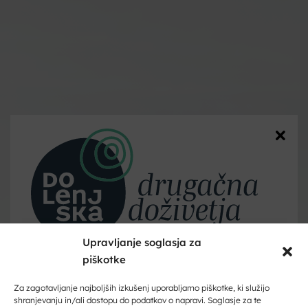
Upravljanje soglasja za
piškotke
Dobrodošli na Dolenjskem!
Zaupajte nam vaš e-naslov in ničesar ne boste zamudili.
Za zagotavljanje najboljših izkušenj uporabljamo piškotke, ki služijo
shranjevanju in/ali dostopu do podatkov o napravi. Soglasje za te