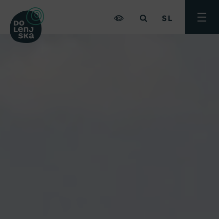
SL
Preklo
meni