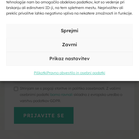
tehnologije nam bo omogočilo obdelavo podatkov, kot so vedenje pri
Vpišite svoj e-naslov
brskanju ali edinstveni ID-ji, na tem spletnem mestu. Neprivolitev ali
preklic privolitve lahko negativno vpliva na nekatere zmožnosti in funkcije.
Ostalo
Vpišite svoje ime in priimek
Sprejmi
Zavrni
Prikaz nastavitev
Kliknite, če želite sprejeti piškotke
trženje in omogočiti to vsebino
Piškotki
Pravno obvestilo in osebni podatki
Strinjam se s pogoji storitve in politiko zasebnosti. Z vašimi
osebnimi podatki
bomo ravnali
skladno z evropsko uredbo o
varstvu podatkov GDPR.