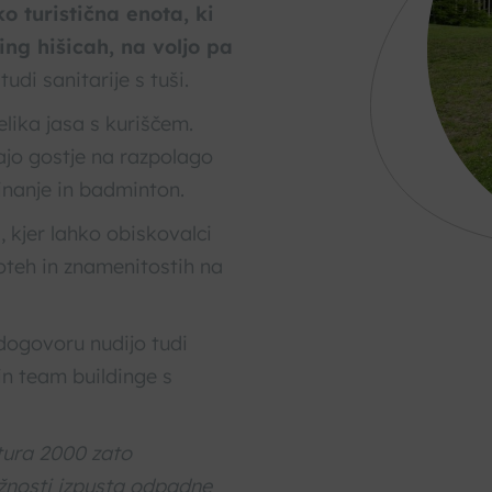
 turistična enota, ki
ng hišicah, na voljo pa
tudi sanitarije s tuši.
elika jasa s kuriščem.
majo gostje na razpolago
inanje in badminton.
i
, kjer lahko obiskovalci
oteh in znamenitostih na
 dogovoru nudijo tudi
n team buildinge s
tura 2000 zato
žnosti izpusta odpadne