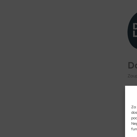
D
Zaup
Vpiš
Za 
dos
pod
Nep
fun
Vpiš