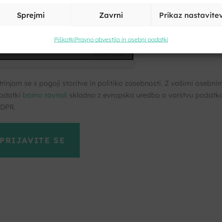
Sprejmi
Zavrni
Prikaz nastavite
Piškotki
Pravno obvestilo in osebni podatki
Kliknite, če želite sprejeti piškotke
trženje in omogočiti to vsebino
trinjam se s pogoji storitve in politiko zasebnosti. Z vašimi osebni
odatki
bomo ravnali
skladno z evropsko uredbo o varstvu podatk
DPR.