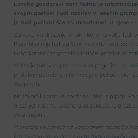
Lovsko gozdarski dom Vahta je informacijsko
svojim gostom nudi nočitev v lesenih glampi
je tudi počivališče za avtodome
*. Urejene so 
Za večerna druženja in piknike je na voljo tudi v
Poskrbljeno je tudi za športne aktivnosti, saj i
košarkarsko/nogometno igrišče, prostor za bal
Vahta je tudi vstopna točka za pogorje
Gorjanc
pridobijo potrebne informacije o pohodniških p
Gorjancih.
Na lokaciji obratuje gostinski lokal s pijačo. Po
možnost najema prostora za zaključene družbe i
cateringom.
*Lokacija se nahaja na varovanem območju Na
kampistom in gostom z avtodomi ne nudijo mo