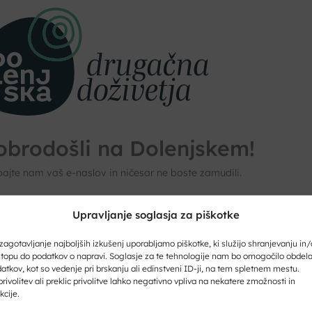
obrodošli na Dolenjskem!
ajte nam vaš e-naslov in ničesar ne boste zamudili.
Upravljanje soglasja za piškotke
ite svoj e-naslov
zagotavljanje najboljših izkušenj uporabljamo piškotke, ki služijo shranjevanju in/
topu do podatkov o napravi. Soglasje za te tehnologije nam bo omogočilo obdel
atkov, kot so vedenje pri brskanju ali edinstveni ID-ji, na tem spletnem mestu.
rivolitev ali preklic privolitve lahko negativno vpliva na nekatere zmožnosti in
kcije.
ite svoje ime in priimek