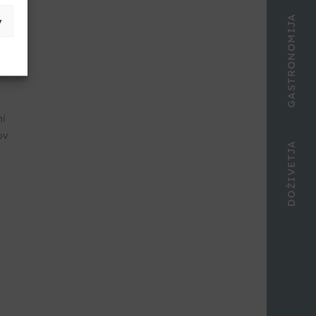
GASTRONOMIJA
v
mi
DOŽIVETJA
ov