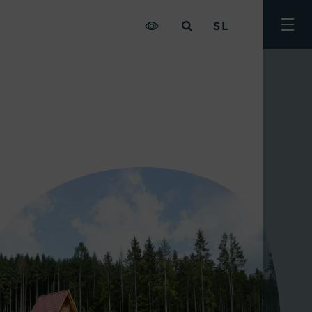
SL
Prekl
meni