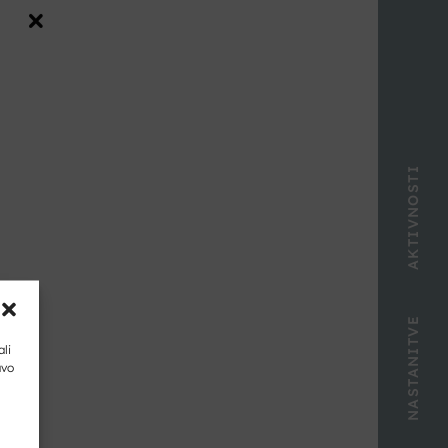
AKTIVNOSTI
NASTANITVE
ali
avo