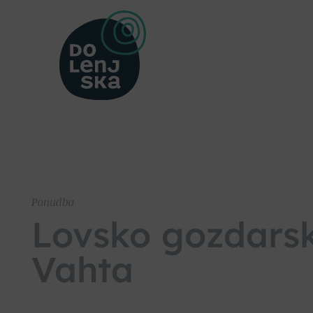
Ponudba
Lovsko gozdars
Vahta