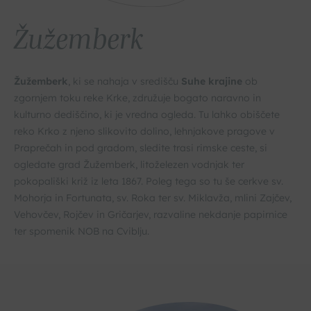
Žužemberk
Žužemberk
, ki se nahaja v središču
Suhe krajine
ob
zgornjem toku reke Krke, združuje bogato naravno in
kulturno dediščino, ki je vredna ogleda. Tu lahko obiščete
reko Krko z njeno slikovito dolino, lehnjakove pragove v
Praprečah in pod gradom, sledite trasi rimske ceste, si
ogledate grad Žužemberk, litoželezen vodnjak ter
pokopališki križ iz leta 1867. Poleg tega so tu še cerkve sv.
Mohorja in Fortunata, sv. Roka ter sv. Miklavža, mlini Zajčev,
Vehovčev, Rojčev in Gričarjev, razvaline nekdanje papirnice
ter spomenik NOB na Cviblju.