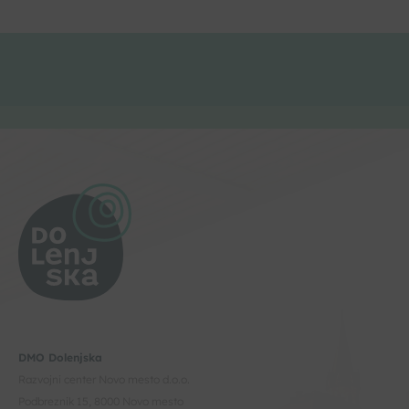
DMO Dolenjska
Razvojni center Novo mesto d.o.o.
Podbreznik 15, 8000 Novo mesto