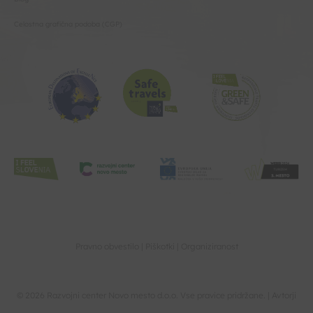
Celostna grafična podoba (CGP)
Pravno obvestilo
Piškotki
Organiziranost
© 2026 Razvojni center Novo mesto d.o.o. Vse pravice pridržane. |
Avtorji