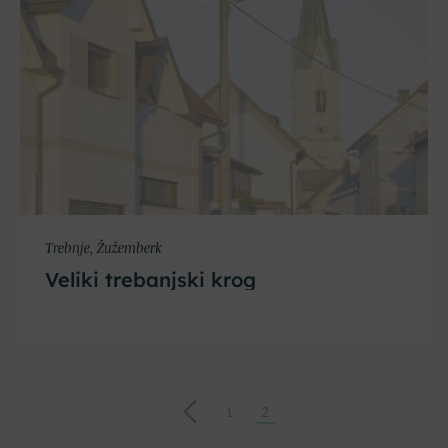
Trebnje, Žužemberk
Veliki trebanjski krog
←
1
2