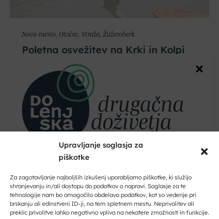
Novo mesto, Otočec, Straža, Žužemberk
Poletna osvežitev na Krki in Kolpi
Upravljanje soglasja za
piškotke
Dobrodošli na Dolenjskem!
Zaupajte nam vaš e-naslov in ničesar ne boste zamudili.
Za zagotavljanje najboljših izkušenj uporabljamo piškotke, ki služijo
shranjevanju in/ali dostopu do podatkov o napravi. Soglasje za te
tehnologije nam bo omogočilo obdelavo podatkov, kot so vedenje pri
Vpišite svoj e-naslov
brskanju ali edinstveni ID-ji, na tem spletnem mestu. Neprivolitev ali
preklic privolitve lahko negativno vpliva na nekatere zmožnosti in funkcije.