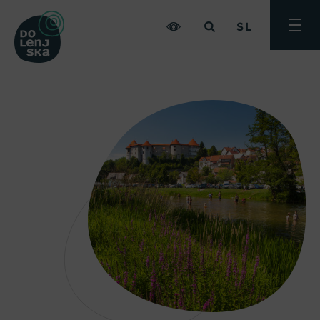
SL
Preklo
meni