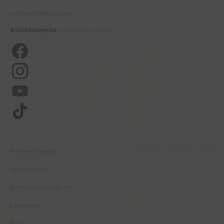
info@visitdolenjska.eu
#visitdolenjska
|
Prijava na e-novice
Prometne povezave
Turistični vodniki
Turistične informacije (TIC)
E-publikacije
Blog