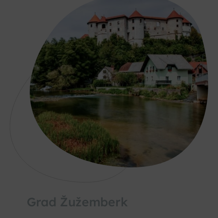
Grad Žužemberk