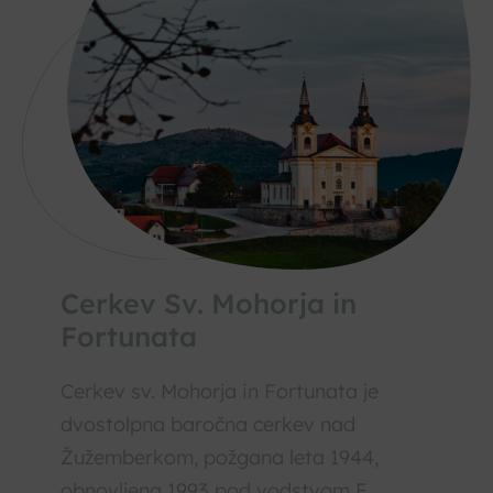
Cerkev Sv. Mohorja in
Fortunata
Cerkev sv. Mohorja in Fortunata je
dvostolpna baročna cerkev nad
Žužemberkom, požgana leta 1944,
obnovljena 1993 pod vodstvom F.