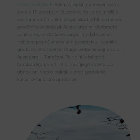
Grad Žužemberk
, eden najlepših na Slovenskem,
sega v 13. stoletje, v 16. stoletju pa so ga utrdili s
sedmimi obrambnimi stolpi. Grad je bil rojstni kraj
poveljnika Andreja pl. Auersperga ter diplomata
Janeza Vajkarda Auersperga, in je bil ključna
trdnjava proti Osmanskemu cesarstvu. Lastniki
gradu od leta 1538 do druge svetovne vojne so bili
Auerspergi – Turjačani. Po vojni je bil grad
bombardiran, v 60. letih prejšnjega stoletja pa
obnovljen. Vsako poletje v gradu potekajo
kulturno-turistične prireditve.