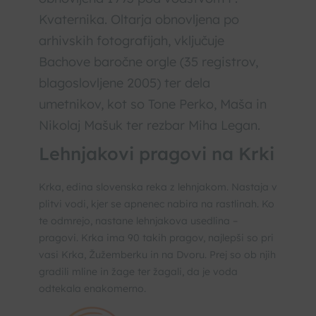
Kvaternika. Oltarja obnovljena po
arhivskih fotografijah, vključuje
Bachove baročne orgle (35 registrov,
blagoslovljene 2005) ter dela
umetnikov, kot so Tone Perko, Maša in
Nikolaj Mašuk ter rezbar Miha Legan.
Lehnjakovi pragovi na Krki
Krka, edina slovenska reka z lehnjakom. Nastaja v
plitvi vodi, kjer se apnenec nabira na rastlinah. Ko
te odmrejo, nastane lehnjakova usedlina –
pragovi. Krka ima 90 takih pragov, najlepši so pri
vasi Krka, Žužemberku in na Dvoru. Prej so ob njih
gradili mline in žage ter žagali, da je voda
odtekala enakomerno.